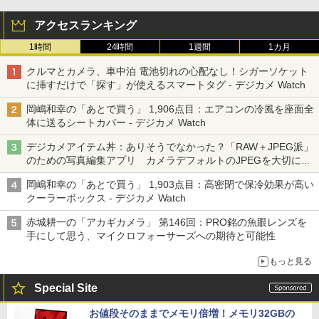
アクセスランキング
1時間
24時間
1週間
1カ月
クルマとカメラ、車中泊 電池切れの心配なし！シガーソケット
に挿すだけで「探す」が使えるスマートタグ - デジカメ Watch
岡嶋和幸の「あとで買う」 1,906点目：エアコンの冷風を座面全
体に送るシートカバー - デジカメ Watch
デジカメアイテム丼：ありそうでなかった？「RAW＋JPEG派」
のための写真編集アプリ カメラデフォルトのJPEGを大切にす
る「Filmator」
岡嶋和幸の「あとで買う」 1,903点目：高密閉で保冷効果が高い
クーラーボックス - デジカメ Watch
赤城耕一の「アカギカメラ」 第146回：PRO銘の魚眼レンズを
手にして思う、マイクロフォーサーズへの期待と可能性
もっと見る
Special Site
お値段そのままでメモリ倍増！メモリ32GBの