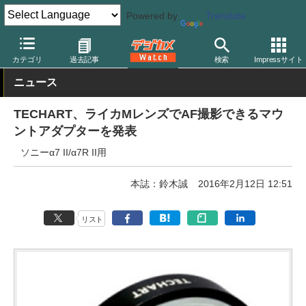
Powered by
Translate
デジカメ Watch
レンズ
マウントアダプター
テックアート
カテゴリ
過去記事
検索
Impressサイト
ニュース
TECHART、ライカMレンズでAF撮影できるマウ
ントアダプターを発表
ソニーα7 II/α7R II用
本誌：鈴木誠
2016年2月12日 12:51
リスト