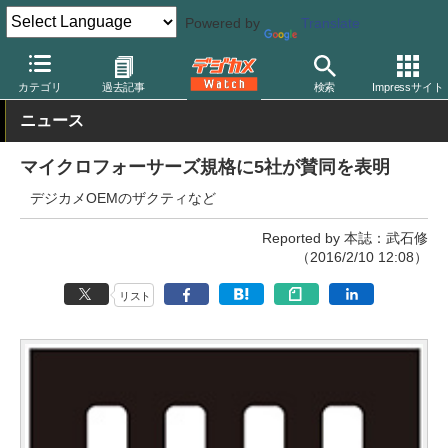
Powered by
Translate
デジカメ Watch
業界動向
企業
カテゴリ
過去記事
検索
Impressサイト
ニュース
マイクロフォーサーズ規格に5社が賛同を表明
デジカメOEMのザクティなど
Reported by 本誌：武石修
（2016/2/10 12:08）
リスト