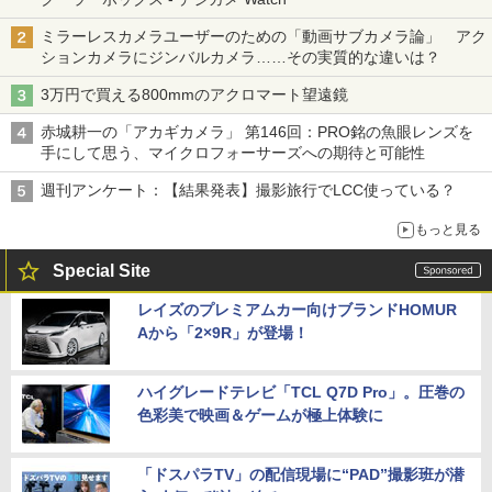
ミラーレスカメラユーザーのための「動画サブカメラ論」 アク
ションカメラにジンバルカメラ……その実質的な違いは？
3万円で買える800mmのアクロマート望遠鏡
赤城耕一の「アカギカメラ」 第146回：PRO銘の魚眼レンズを
手にして思う、マイクロフォーサーズへの期待と可能性
週刊アンケート：【結果発表】撮影旅行でLCC使っている？
もっと見る
Special Site
レイズのプレミアムカー向けブランドHOMUR
Aから「2×9R」が登場！
ハイグレードテレビ「TCL Q7D Pro」。圧巻の
色彩美で映画＆ゲームが極上体験に
「ドスパラTV」の配信現場に“PAD”撮影班が潜