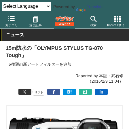
Powered by
Translate
デジカメ Watch
カメラ
レンズ一体型（コンパクト）カメラ
オ
カテゴリ
過去記事
検索
Impressサイト
ニュース
15m防水の「OLYMPUS STYLUS TG-870
Tough」
6種類の新アートフィルターを追加
Reported by 本誌：武石修
（2016/2/9 11:04）
リスト