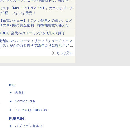
シアサッカーワンピース待望値下げ、撥水ギア
ショーツは1990円に
ミスド「Mrs. GREEN APPLE」のコラボドーナ
ツ4種、いよいよ発売！
【家電レビュー】手ごわい雑草との戦い、コメ
リの草刈機で完全勝利 掃除機感覚で使えた
KDDI、楽天へのローミングを9月末で終了
老舗のマウスユーティリティ「チューチューマ
ウス」がAIの力を借りて15年ぶりに復活／64bit
化、Windows 10/11、「Chrome」も走り回
もっと見る
る。復活記念で2026年末まで500円
ICE
天海社
ス
Comic curea
impress QuickBooks
PUBFUN
パブファンセルフ