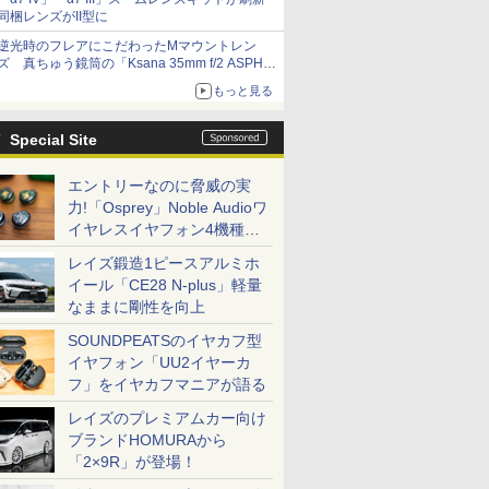
同梱レンズがII型に
逆光時のフレアにこだわったMマウントレン
ズ 真ちゅう鏡筒の「Ksana 35mm f/2 ASPH.
シルバークローム」
もっと見る
Special Site
エントリーなのに脅威の実
力!「Osprey」Noble Audioワ
イヤレスイヤフォン4機種を
一気に聴く
レイズ鍛造1ピースアルミホ
イール「CE28 N-plus」軽量
なままに剛性を向上
SOUNDPEATSのイヤカフ型
イヤフォン「UU2イヤーカ
フ」をイヤカフマニアが語る
レイズのプレミアムカー向け
ブランドHOMURAから
「2×9R」が登場！