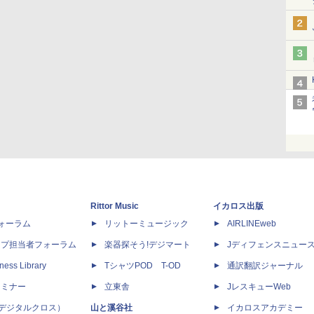
Rittor Music
イカロス出版
dフォーラム
リットーミュージック
AIRLINEweb
ップ担当者フォーラム
楽器探そう!デジマート
Jディフェンスニュー
ness Library
TシャツPOD T-OD
通訳翻訳ジャーナル
セミナー
立東舎
JレスキューWeb
 X（デジタルクロス）
山と溪谷社
イカロスアカデミー