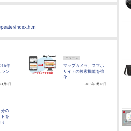
epeater/index.html
ニュース
15年
マップカメラ、スマホ
上ラン
サイトの検索機能を強
化
6年1月5日
2015年9月18日
自分の
ットを
積り