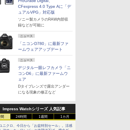
ProGrade Digital、
CFexpress 4.0 Type Aに「デ
ュアルVPG」対応版
ソニー製カメラのRAW内部収
録などが可能に
ニュース
「ニコンD780」に最新ファ
ームウェアアップデート
ニュース
デジタル一眼レフカメラ「ニ
コンD6」に最新ファームウ
ェア
Dタイプレンズで露出アンダー
になる現象の修正など
Impress Watchシリーズ 人気記事
時間
24時間
1週間
1カ月
ユニクロ、今日から「お盆特別セール」。涼感