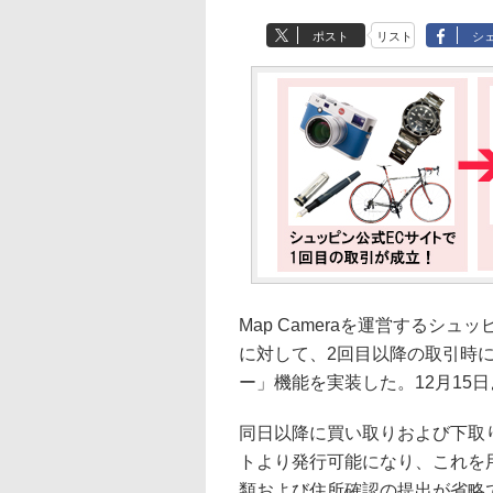
ポスト
リスト
シ
Map Cameraを運営するシ
に対して、2回目以降の取引時
ー」機能を実装した。12月15
同日以降に買い取りおよび下取り
トより発行可能になり、これを
類および住所確認の提出が省略