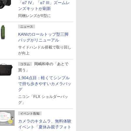
「α7 IV」「α7 III」ズームレ
ンズキットが刷新
同梱レンズがII型に
ニュース
KANIのロールトップ型三脚
バッグがリニューアル
サイドハンドル搭載で取り回し
が向上
岡嶋和幸の「あとで
コラム
買う」
1,904点目：軽くてシンプル
で持ち歩きやすいカメラバッ
グ
ニコン「FLX ショルダーバッ
グ」
イベント告知
カメラのキタムラ、無料体験
イベント「夏休み親子フォト