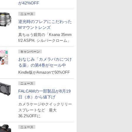
が42%OFF
ニュース
逆光時のフレアにこだわった
Mマウントレンズ
真ちゅう鏡筒の「Ksana 35mm
f/2 ASPH. シルバークローム」
キャンペーン
おなじみ「カメラバカにつけ
る薬」の第4巻がセール中
Kindle版がAmazonで50%OFF
ニュース
FALCAMの一部製品が8月19
日（水）から値下げ
カメラケージやクイックリリー
スプレートなど 最大
36.2%OFFに
ニュース