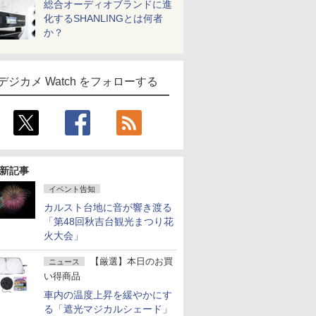
総合オーディオブランドに進
化するSHANLINGとは何者
か？
デジカメ Watch をフォローする
新記事
イベント告知
カルスト台地に音が響き渡る
「第48回秋吉台観光まつり花
火大会」
【厳選】本日のお買
ニュース
い得商品
車内の温度上昇を緩やかにす
る「遮光マジカルシェード」