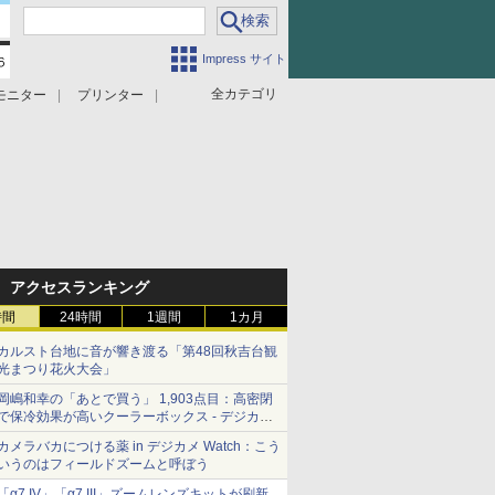
Impress サイト
全カテゴリ
モニター
プリンター
アクセスランキング
時間
24時間
1週間
1カ月
カルスト台地に音が響き渡る「第48回秋吉台観
光まつり花火大会」
岡嶋和幸の「あとで買う」 1,903点目：高密閉
で保冷効果が高いクーラーボックス - デジカメ
Watch
カメラバカにつける薬 in デジカメ Watch：こう
いうのはフィールドズームと呼ぼう
「α7 IV」「α7 III」ズームレンズキットが刷新