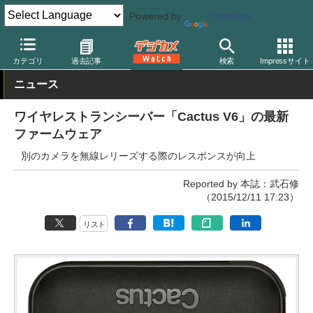
Powered by
Translate
デジカメ Watch
撮影用品
ストロボ（フラッシュ）
カクタス
カテゴリ
過去記事
検索
Impressサイト
ニュース
ワイヤレストランシーバー「Cactus V6」の最新
ファームウェア
別のカメラを無線レリーズする際のレスポンスが向上
Reported by 本誌：武石修
（2015/12/11 17:23）
リスト