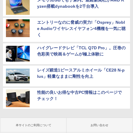
メモリ32GBでも予算内。産経新聞社がAMD R
yzen搭載dynabookを2千台導入
エントリーなのに脅威の実力!「Osprey」Nobl
e Audioワイヤレスイヤフォン4機種を一気に聴
く
ハイグレードテレビ「TCL Q7D Pro」。圧巻の
色彩美で映画＆ゲームが極上体験に
レイズ鍛造1ピースアルミホイール「CE28 N-p
lus」軽量なままに剛性を向上
性能の良いお得な中古PC情報はこのページで
チェック！
本サイトのご利用について
お問い合わせ