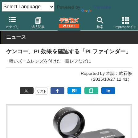
Powered by
Translate
デジカメ Watch
レンズ
レンズフィルター
ケンコー
カテゴリ
過去記事
検索
Impressサイト
ニュース
ケンコー、PL効果を確認する「PLファインダー」
暗いズームレンズを付けた一眼レフなどに
Reported by 本誌：武石修
（2015/10/27 12:41）
リスト