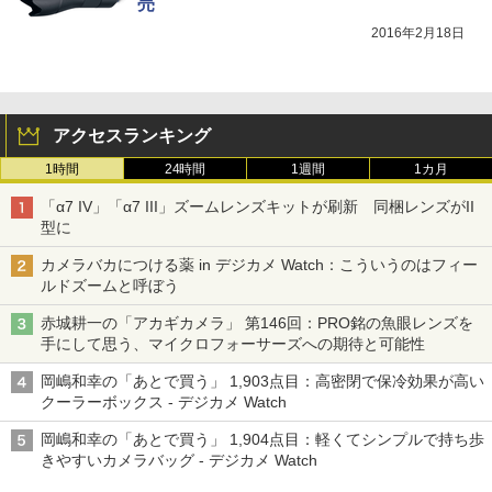
売
2016年2月18日
アクセスランキング
1時間
24時間
1週間
1カ月
「α7 IV」「α7 III」ズームレンズキットが刷新 同梱レンズがII
型に
カメラバカにつける薬 in デジカメ Watch：こういうのはフィー
ルドズームと呼ぼう
赤城耕一の「アカギカメラ」 第146回：PRO銘の魚眼レンズを
手にして思う、マイクロフォーサーズへの期待と可能性
岡嶋和幸の「あとで買う」 1,903点目：高密閉で保冷効果が高い
クーラーボックス - デジカメ Watch
岡嶋和幸の「あとで買う」 1,904点目：軽くてシンプルで持ち歩
きやすいカメラバッグ - デジカメ Watch