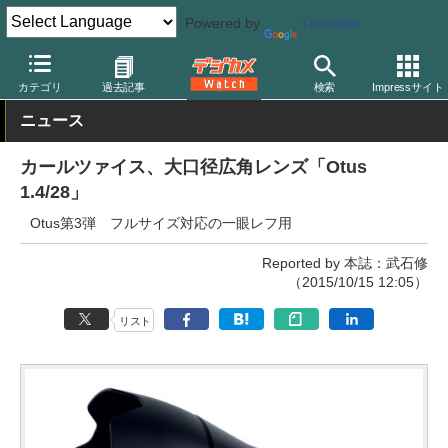
Powered by
Translate
デジカメ Watch
レンズ
交換レンズ
カールツァイス
カテゴリ
過去記事
検索
Impressサイト
ニュース
カールツァイス、大口径広角レンズ「Otus
1.4/28」
Otus第3弾 フルサイズ対応の一眼レフ用
Reported by 本誌：武石修
（2015/10/15 12:05）
リスト