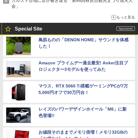
カルスト台地に音が響き渡る「第48回秋吉台観光まつり花火大
会」
もっと見る
Special Site
鳥肌ものの「DENON HOME」サウンドを体感
した！
Amazon プライムデー過去最安! Anker注目プ
ロジェクター3モデルを使ってみた
マウス、RTX 5060 Ti搭載ゲーミングPCが7万
5,000円オフで30万円台！
レイズのパワーデザインホイール「M6」に新
色登場!!
お値段そのままでメモリ倍増！メモリ32GBの