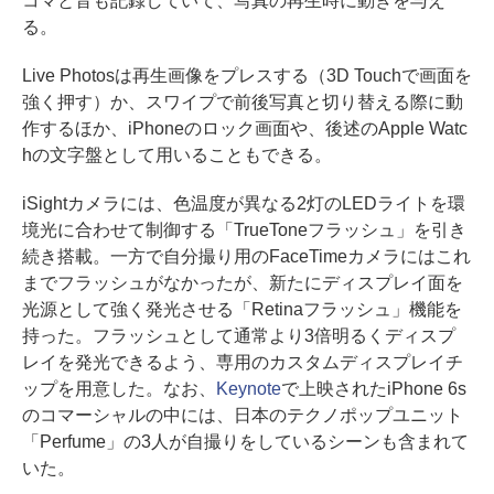
コマと音も記録していて、写真の再生時に動きを与え
る。
Live Photosは再生画像をプレスする（3D Touchで画面を
強く押す）か、スワイプで前後写真と切り替える際に動
作するほか、iPhoneのロック画面や、後述のApple Watc
hの文字盤として用いることもできる。
iSightカメラには、色温度が異なる2灯のLEDライトを環
境光に合わせて制御する「TrueToneフラッシュ」を引き
続き搭載。一方で自分撮り用のFaceTimeカメラにはこれ
までフラッシュがなかったが、新たにディスプレイ面を
光源として強く発光させる「Retinaフラッシュ」機能を
持った。フラッシュとして通常より3倍明るくディスプ
レイを発光できるよう、専用のカスタムディスプレイチ
ップを用意した。なお、
Keynote
で上映されたiPhone 6s
のコマーシャルの中には、日本のテクノポップユニット
「Perfume」の3人が自撮りをしているシーンも含まれて
いた。