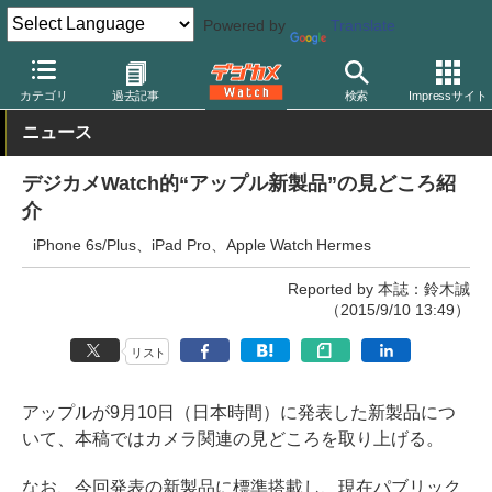
Powered by
Translate
デジカメ Watch
その他
カテゴリ
過去記事
検索
Impressサイト
ニュース
デジカメWatch的“アップル新製品”の見どころ紹
介
iPhone 6s/Plus、iPad Pro、Apple Watch Hermes
Reported by 本誌：鈴木誠
（2015/9/10 13:49）
リスト
アップルが9月10日（日本時間）に発表した新製品につ
いて、本稿ではカメラ関連の見どころを取り上げる。
なお、今回発表の新製品に標準搭載し、現在パブリック