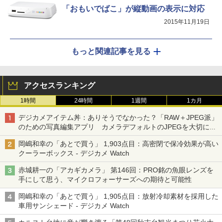
「おもいでばこ」が縦動画の表示に対応
2015年11月19日
もっと関連記事を見る
アクセスランキング
1時間
24時間
1週間
1カ月
デジカメアイテム丼：ありそうでなかった？「RAW＋JPEG派」
のための写真編集アプリ カメラデフォルトのJPEGを大切にす
る「Filmator」
岡嶋和幸の「あとで買う」 1,903点目：高密閉で保冷効果が高い
クーラーボックス - デジカメ Watch
赤城耕一の「アカギカメラ」 第146回：PRO銘の魚眼レンズを
手にして思う、マイクロフォーサーズへの期待と可能性
岡嶋和幸の「あとで買う」 1,905点目：放射冷却素材を採用した
車用サンシェード - デジカメ Watch