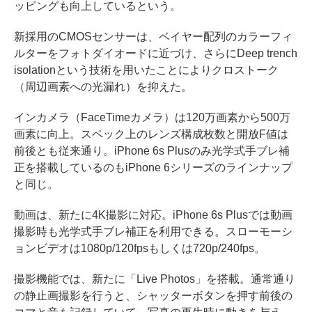
ッピングも向上しているという。
新採用のCMOSセンサーは、ベイヤー配列のカラーフィ
ルターをフォトダイオードに近づけ、さらにDeep trench
isolationという技術を用いたことによりクロストーク
（周辺画素への光漏れ）を抑えた。
インカメラ（FaceTimeカメラ）は120万画素から500万
画素に向上。スペック上のレンズ構成枚数と開放F値は
前後とも従来通り。iPhone 6s Plusのみ光学式手ブレ補
正を搭載しているのもiPhone 6シリーズのラインナップ
と同じ。
動画は、新たに4K撮影に対応。iPhone 6s Plusでは動画
撮影時も光学式手ブレ補正を利用できる。スローモーシ
ョンビデオは1080p/120fpsもしくは720p/240fps。
撮影機能では、新たに「Live Photos」を搭載。通常通り
の静止画撮影を行うと、シャッターボタンを押す前後の