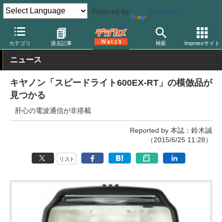
Powered by
Translate
デジカメ Watch
撮影用品
ストロボ（フラッシュ）
キヤノン
カテゴリ
過去記事
検索
Impressサイト
ニュース
キヤノン「スピードライト600EX-RT」の模倣品が
見つかる
肝心の電波通信が非搭載
Reported by 本誌：鈴木誠
（2015/6/25 11:28）
リスト