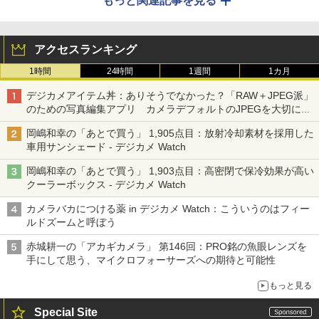
もっと関連記事を見る
アクセスランキング
1時間
24時間
1週間
1カ月
デジカメアイテム丼：ありそうでなかった？「RAW＋JPEG派」
のための写真編集アプリ カメラデフォルトのJPEGを大切にす
る「Filmator」
岡嶋和幸の「あとで買う」 1,905点目：放射冷却素材を採用した
車用サンシェード - デジカメ Watch
岡嶋和幸の「あとで買う」 1,903点目：高密閉で保冷効果が高い
クーラーボックス - デジカメ Watch
カメラバカにつける薬 in デジカメ Watch：こういうのはフィー
ルドズームと呼ぼう
赤城耕一の「アカギカメラ」 第146回：PRO銘の魚眼レンズを
手にして思う、マイクロフォーサーズへの期待と可能性
もっと見る
Special Site