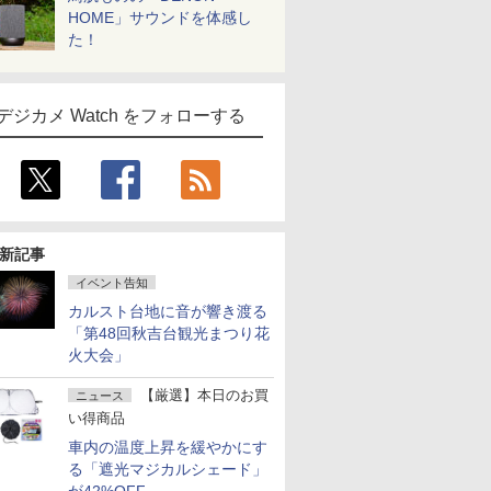
HOME」サウンドを体感し
た！
デジカメ Watch をフォローする
新記事
イベント告知
カルスト台地に音が響き渡る
「第48回秋吉台観光まつり花
火大会」
【厳選】本日のお買
ニュース
い得商品
車内の温度上昇を緩やかにす
る「遮光マジカルシェード」