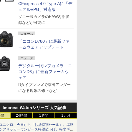
CFexpress 4.0 Type Aに「デ
ュアルVPG」対応版
ソニー製カメラのRAW内部収
録などが可能に
ニュース
「ニコンD780」に最新ファ
ームウェアアップデート
ニュース
デジタル一眼レフカメラ「ニ
コンD6」に最新ファームウ
ェア
Dタイプレンズで露出アンダー
になる現象の修正など
Impress Watchシリーズ 人気記事
時間
24時間
1週間
1カ月
ユニクロ、今日から「お盆特別セール」。涼感
シアサッカーワンピース待望値下げ、撥水ギア