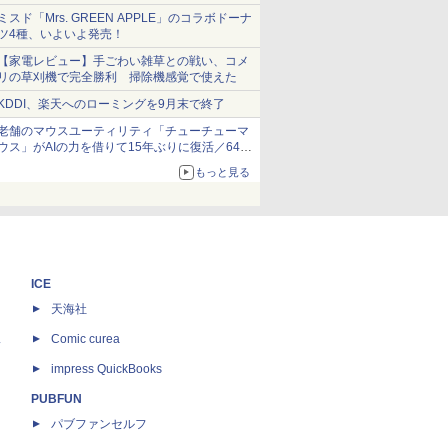
ショーツは1990円に
ミスド「Mrs. GREEN APPLE」のコラボドーナ
ツ4種、いよいよ発売！
【家電レビュー】手ごわい雑草との戦い、コメ
リの草刈機で完全勝利 掃除機感覚で使えた
KDDI、楽天へのローミングを9月末で終了
老舗のマウスユーティリティ「チューチューマ
ウス」がAIの力を借りて15年ぶりに復活／64bit
化、Windows 10/11、「Chrome」も走り回
もっと見る
る。復活記念で2026年末まで500円
ICE
天海社
ス
Comic curea
impress QuickBooks
PUBFUN
パブファンセルフ