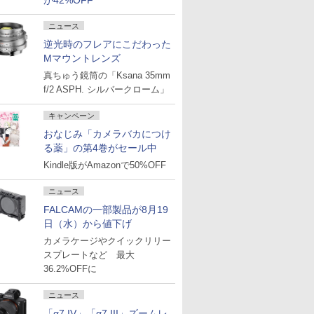
が42%OFF
ニュース
逆光時のフレアにこだわった
Mマウントレンズ
真ちゅう鏡筒の「Ksana 35mm
f/2 ASPH. シルバークローム」
キャンペーン
おなじみ「カメラバカにつけ
る薬」の第4巻がセール中
Kindle版がAmazonで50%OFF
ニュース
FALCAMの一部製品が8月19
日（水）から値下げ
カメラケージやクイックリリー
スプレートなど 最大
36.2%OFFに
ニュース
「α7 IV」「α7 III」ズームレ