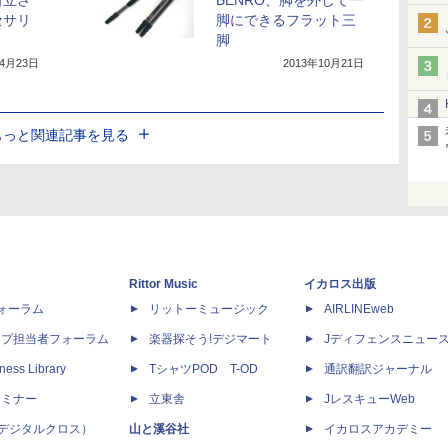
自立さ
BENRO、脚を外して一
セサリ
脚にできるフラット三
脚
年4月23日
2013年10月21日
もっと関連記事を見る
Rittor Music
イカロス出版
dフォーラム
リットーミュージック
AIRLINEweb
ップ担当者フォーラム
楽器探そう!デジマート
Jディフェンスニュー
ness Library
TシャツPOD T-OD
通訳翻訳ジャーナル
セミナー
立東舎
JレスキューWeb
 X（デジタルクロス）
山と溪谷社
イカロスアカデミー