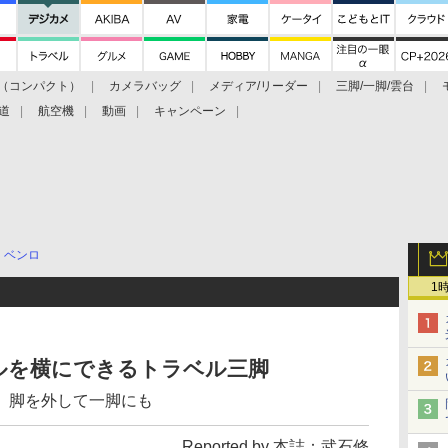
（コンパクト）
カメラバッグ
メディア/リーダー
三脚/一脚/雲台
道
航空機
動画
キャンペーン
ベンロ
1
ルを横にできるトラベル三脚
 脚を外して一脚にも
Reported by 本誌：武石修