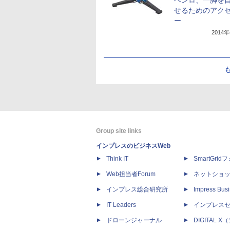
ベンロ、一脚を
せるためのアク
ー
2014
Group site links
インプレスのビジネスWeb
Think IT
SmartGri
Web担当者Forum
ネットショ
インプレス総合研究所
Impress Busi
IT Leaders
インプレス
ドローンジャーナル
DIGITAL