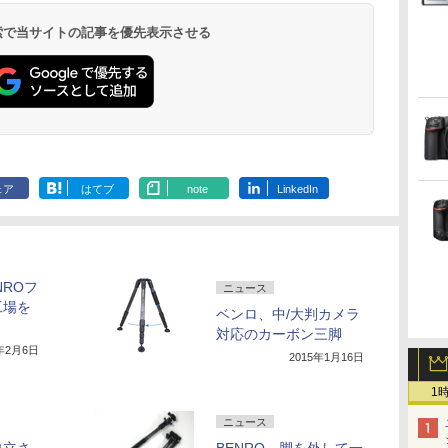
 検索で当サイトの記事を優先表示させる
ェア
はてブ
note
LinkedIn
NROフ
ニュース
工場を
ベンロ、中/大判カメラ
対応のカーボン三脚
5年2月6日
2015年1月16日
1
ニュース