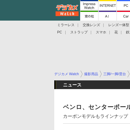
ミラーレス
交換レンズ
レンズ一体型
PC
ストラップ
スマホ
花
鉄
デジカメ Watch
撮影用品
三脚/一脚/雲台
ニュース
ベンロ、センターポー
カーボンモデルもラインナップ