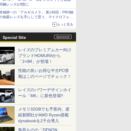
同梱レンズがII型に
赤城耕一の「アカギカメラ」 第146回：PRO銘
の魚眼レンズを手にして思う、マイクロフォー
サーズへの期待と可能性
もっと見る
Special Site
レイズのプレミアムカー向け
ブランドHOMURAから
「2×9R」が登場！
性能の良いお得な中古PC情
報はこのページでチェック！
レイズのパワーデザインホイ
ール「M6」に新色登場!!
メモリ32GBでも予算内。産
経新聞社がAMD Ryzen搭載
dynabookを2千台導入
鳥肌ものの「DENON