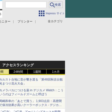
Impress サイト
全カテゴリ
モニター
プリンター
アクセスランキング
時間
24時間
1週間
1カ月
カルスト台地に音が響き渡る「第48回秋吉台観
光まつり花火大会」
カメラバカにつける薬 in デジカメ Watch：こう
いうのはフィールドズームと呼ぼう
岡嶋和幸の「あとで買う」 1,903点目：高密閉
で保冷効果が高いクーラーボックス - デジカメ
Watch
「α7 IV」「α7 III」ズームレンズキットが刷新