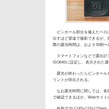
ピンホール部分を備えたベロは
出すほど望遠で撮影できるが、
際の露光時間は、およそ30秒〜
スマートフォンなどで露出計ア
ISO640に設定し、表示され
露光が終わったらピンホールを
リントが排出される。
なお露光時間に関しては、各段
で確認できるほか、Webサイト
外形寸法は145×110×115m