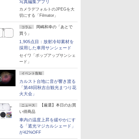
写真編集アプリ
カメラデフォルトのJPEGを大
切にする「Filmator」
岡嶋和幸の「あとで
コラム
買う」
1,905点目：放射冷却素材を
採用した車用サンシェード
セイワ「ポップアップサンシェ
ード」
イベント告知
カルスト台地に音が響き渡る
「第48回秋吉台観光まつり花
火大会」
【厳選】本日のお買
ニュース
い得商品
車内の温度上昇を緩やかにす
る「遮光マジカルシェード」
が42%OFF