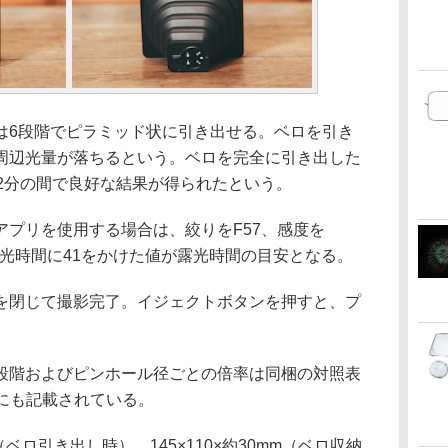
6段階でピラミッド状に引き出せる。ベロを引き
周辺光量が落ちるという。ベロを完全に引き出した
2分の間で良好な結果が得られたという。
プリを使用する場合は、絞りをF57、感度を
た露光時間に41をかけた値が露光時間の目安となる。
閉じて撮影完了。イジェクトボタンを押すと、プ
階およびピンホール径ごとの倍率は同梱の対照表
にも記載されている。
m（ベロ引き出し時）、145×110×約30mm（ベロ収納