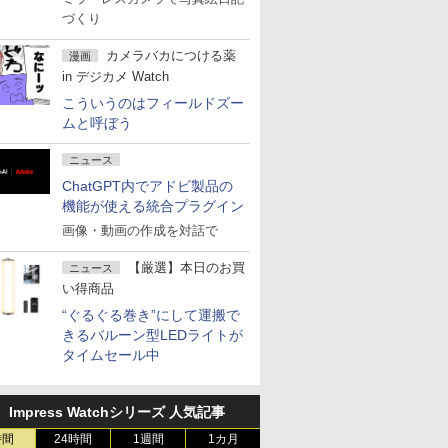
づくり
カメラバカにつける薬
漫画
in デジカメ Watch
こういうのはフィールドズー
ムと呼ぼう
ニュース
ChatGPT内でアドビ製品の
機能が使える統合プラグイン
画像・動画の作成を対話で
【厳選】本日のお買
ニュース
い得商品
“ぐるぐる巻き”にして運搬で
きるバルーン型LEDライトが
タイムセール中
Impress Watchシリーズ 人気記事
時間
24時間
1週間
1カ月