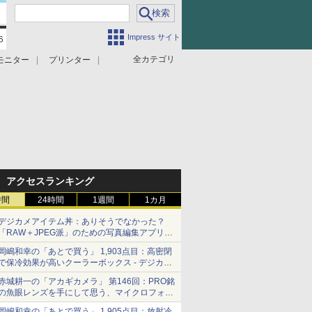
Impress サイト
全カテゴリ
モニター
プリンター
アクセスランキング
時間
24時間
1週間
1カ月
デジカメアイテム丼：ありそうでなかった？
「RAW＋JPEG派」のための写真編集アプリ
カメラデフォルトのJPEGを大切にする
岡嶋和幸の「あとで買う」 1,903点目：高密閉
「Filmator」
で保冷効果が高いクーラーボックス - デジカメ
Watch
赤城耕一の「アカギカメラ」 第146回：PRO銘
の魚眼レンズを手にして思う、マイクロフォー
サーズへの期待と可能性
岡嶋和幸の「あとで買う」 1,905点目：放射冷