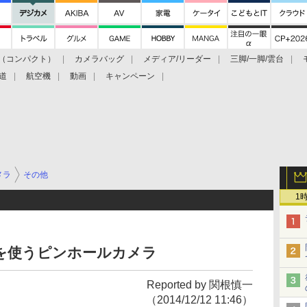
（コンパクト）
カメラバッグ
メディア/リーダー
三脚/一脚/雲台
道
航空機
動画
キャンペーン
メラ
その他
1
を使うピンホールカメラ
Reported by 関根慎一
（2014/12/12 11:46）