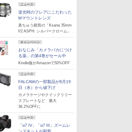
ニュース
逆光時のフレアにこだわった
Mマウントレンズ
真ちゅう鏡筒の「Ksana 35mm
f/2 ASPH. シルバークローム」
キャンペーン
おなじみ「カメラバカにつけ
る薬」の第4巻がセール中
Kindle版がAmazonで50%OFF
ニュース
FALCAMの一部製品が8月19
日（水）から値下げ
カメラケージやクイックリリー
スプレートなど 最大
36.2%OFFに
ニュース
「α7 IV」「α7 III」ズームレ
ンズキットが刷新