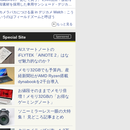
却素材を採用した車用サンシェード - デジカメ
Watch
カメラバカにつける薬 in デジカメ Watch：こう
いうのはフィールドズームと呼ぼう
もっと見る
Special Site
AIスマートノートの
iFLYTEK「AINOTE 2」はな
ぜ魅力的なのか？
メモリ32GBでも予算内。産
経新聞社がAMD Ryzen搭載
dynabookを2千台導入
お値段そのままでメモリ倍
増！メモリ32GBの「お得な
ゲーミングノート」
ソニーミラーレス一眼の大特
集！ 見どころ記事まとめ