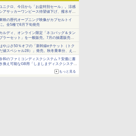
ユニクロ、今日から「お盆特別セール」。涼感
シアサッカーワンピース待望値下げ、撥水ギア
ショーツは1990円に
東映の歴代オープニング映像がカプセルトイ
に。全5種で8月下旬発売
カルディ、オンライン限定「ネコバッグ＆タン
ブラーセット」を一般販売。7月の抽選販売の
当選無効分
はやぶさ50％オフの「新幹線eチケット（トク
だ値スペシャル28）」発売。秋冬乗車分、えき
ねっと限定
令和のファミコンディスクシステム？安価に書
き換え可能なGB用「しましまディスクシステ
ム」
もっと見る