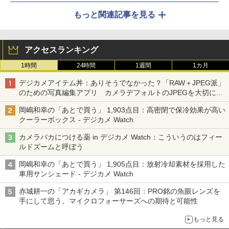
もっと関連記事を見る
アクセスランキング
1時間
24時間
1週間
1カ月
デジカメアイテム丼：ありそうでなかった？「RAW＋JPEG派」
のための写真編集アプリ カメラデフォルトのJPEGを大切にす
る「Filmator」
岡嶋和幸の「あとで買う」 1,903点目：高密閉で保冷効果が高い
クーラーボックス - デジカメ Watch
カメラバカにつける薬 in デジカメ Watch：こういうのはフィー
ルドズームと呼ぼう
岡嶋和幸の「あとで買う」 1,905点目：放射冷却素材を採用した
車用サンシェード - デジカメ Watch
赤城耕一の「アカギカメラ」 第146回：PRO銘の魚眼レンズを
手にして思う、マイクロフォーサーズへの期待と可能性
もっと見る