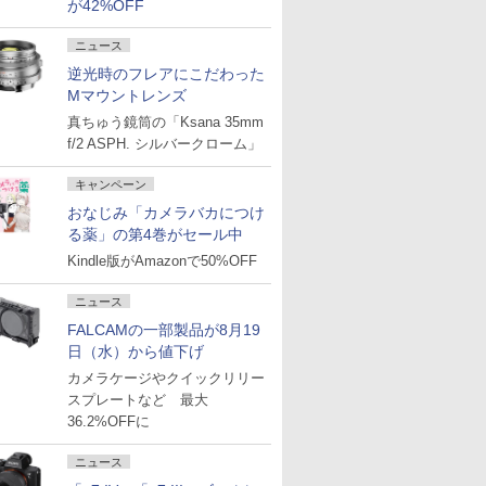
が42%OFF
ニュース
逆光時のフレアにこだわった
Mマウントレンズ
真ちゅう鏡筒の「Ksana 35mm
f/2 ASPH. シルバークローム」
キャンペーン
おなじみ「カメラバカにつけ
る薬」の第4巻がセール中
Kindle版がAmazonで50%OFF
ニュース
FALCAMの一部製品が8月19
日（水）から値下げ
カメラケージやクイックリリー
スプレートなど 最大
36.2%OFFに
ニュース