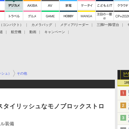
（コンパクト）
カメラバッグ
メディア/リーダー
三脚/一脚/雲台
道
航空機
動画
キャンペーン
ッシュ）
その他
1
スタイリッシュなモノブロックストロ
ネル装備