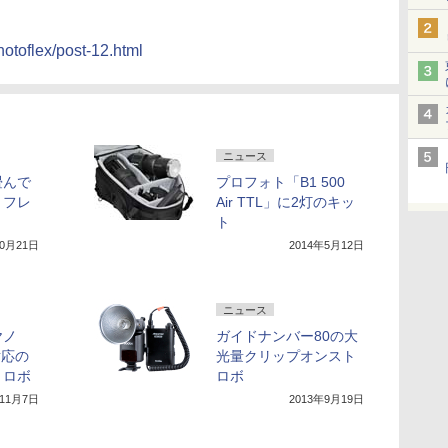
hotoflex/post-12.html
ニュース
畳んで
プロフォト「B1 500
リフレ
Air TTL」に2灯のキッ
ト
10月21日
2014年5月12日
ニュース
ヤノ
ガイドナンバー80の大
対応の
光量クリップオンスト
トロボ
ロボ
年11月7日
2013年9月19日