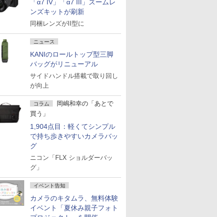
「α7 IV」「α7 III」ズームレ
ンズキットが刷新
同梱レンズがII型に
ニュース
KANIのロールトップ型三脚
バッグがリニューアル
サイドハンドル搭載で取り回し
が向上
岡嶋和幸の「あとで
コラム
買う」
1,904点目：軽くてシンプル
で持ち歩きやすいカメラバッ
グ
ニコン「FLX ショルダーバッ
グ」
イベント告知
カメラのキタムラ、無料体験
イベント「夏休み親子フォト