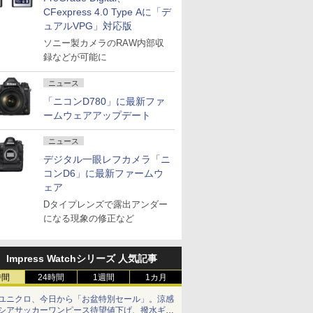
CFexpress 4.0 Type Aに「デ
ュアルVPG」対応版
ソニー製カメラのRAW内部収
録などが可能に
ニュース
「ニコンD780」に最新ファ
ームウェアアップデート
ニュース
デジタル一眼レフカメラ「ニ
コンD6」に最新ファームウ
ェア
Dタイプレンズで露出アンダー
になる現象の修正など
Impress Watchシリーズ 人気記事
時間
24時間
1週間
1カ月
ユニクロ、今日から「お盆特別セール」。涼感
シアサッカーワンピース待望値下げ、撥水ギア