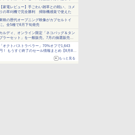
ショーツは1990円に
【家電レビュー】手ごわい雑草との戦い、コメ
リの草刈機で完全勝利 掃除機感覚で使えた
東映の歴代オープニング映像がカプセルトイ
に。全5種で8月下旬発売
カルディ、オンライン限定「ネコバッグ＆タン
ブラーセット」を一般販売。7月の抽選販売の
当選無効分
「オクトパストラベラー」70%オフで1,643
円！ もうすぐ終了のセール情報まとめ【8月8日
更新】
もっと見る
ニンテンドーeショップでは「大神 絶景版」が
67%オフで990円