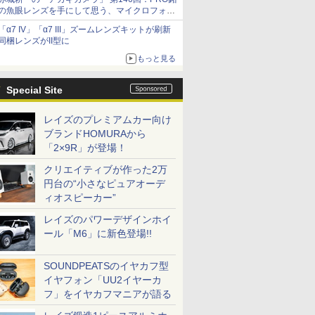
の魚眼レンズを手にして思う、マイクロフォー
サーズへの期待と可能性
「α7 IV」「α7 III」ズームレンズキットが刷新
同梱レンズがII型に
もっと見る
Special Site
レイズのプレミアムカー向け
ブランドHOMURAから
「2×9R」が登場！
クリエイティブが作った2万
円台の“小さなピュアオーデ
ィオスピーカー”
レイズのパワーデザインホイ
ール「M6」に新色登場!!
SOUNDPEATSのイヤカフ型
イヤフォン「UU2イヤーカ
フ」をイヤカフマニアが語る