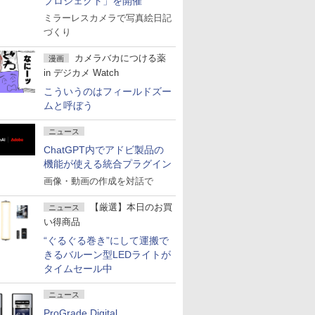
プロジェクト」を開催
ミラーレスカメラで写真絵日記
づくり
カメラバカにつける薬
漫画
in デジカメ Watch
こういうのはフィールドズー
ムと呼ぼう
ニュース
ChatGPT内でアドビ製品の
機能が使える統合プラグイン
画像・動画の作成を対話で
【厳選】本日のお買
ニュース
い得商品
“ぐるぐる巻き”にして運搬で
きるバルーン型LEDライトが
タイムセール中
ニュース
ProGrade Digital、