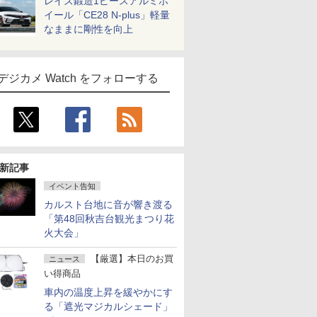
レイズ鍛造1ピースアルミホ
イール「CE28 N-plus」軽量
なままに剛性を向上
デジカメ Watch をフォローする
新記事
イベント告知
カルスト台地に音が響き渡る
「第48回秋吉台観光まつり花
火大会」
【厳選】本日のお買
ニュース
い得商品
車内の温度上昇を緩やかにす
る「遮光マジカルシェード」