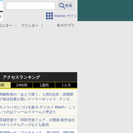
Impress サイト
全カテゴリ
モニター
プリンター
アクセスランキング
時間
24時間
1週間
1カ月
岡嶋和幸の「あとで買う」 1,903点目：高密閉
で保冷効果が高いクーラーボックス - デジカメ
Watch
カメラバカにつける薬 in デジカメ Watch：こう
いうのはフィールドズームと呼ぼう
茨城空港で「羽田空港フェア」が開催 航空会社
のオリジナルグッズなども販売
赤城耕一の「アカギカメラ」 第146回：PRO銘