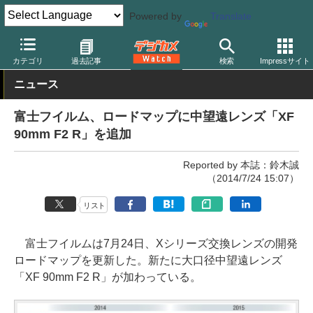
Powered by
Translate
デジカメ Watch
レンズ
交換レンズ
富士フイルム
カテゴリ
過去記事
検索
Impressサイト
ニュース
富士フイルム、ロードマップに中望遠レンズ「XF
90mm F2 R」を追加
Reported by 本誌：鈴木誠
（2014/7/24 15:07）
リスト
富士フイルムは7月24日、Xシリーズ交換レンズの開発
ロードマップを更新した。新たに大口径中望遠レンズ
「XF 90mm F2 R」が加わっている。