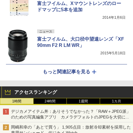
富士フイルム、Xマウントレンズのロー
ドマップに5本を追加
2014年1月6日
ニュース
富士フイルム、大口径中望遠レンズ「XF
90mm F2 R LM WR」
2015年5月18日
もっと関連記事を見る
アクセスランキング
1時間
24時間
1週間
1カ月
デジカメアイテム丼：ありそうでなかった？「RAW＋JPEG派」
のための写真編集アプリ カメラデフォルトのJPEGを大切にす
る「Filmator」
岡嶋和幸の「あとで買う」 1,905点目：放射冷却素材を採用した
車用サンシェード - デジカメ Watch