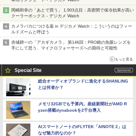
岡嶋和幸の「あとで買う」 1,903点目：高密閉で保冷効果が高い
クーラーボックス - デジカメ Watch
カメラバカにつける薬 in デジカメ Watch：こういうのはフィー
ルドズームと呼ぼう
赤城耕一の「アカギカメラ」 第146回：PRO銘の魚眼レンズを
手にして思う、マイクロフォーサーズへの期待と可能性
もっと見る
Special Site
総合オーディオブランドに進化するSHANLING
とは何者か？
メモリ32GBでも予算内。産経新聞社がAMD R
yzen搭載dynabookを2千台導入
AIスマートノートのiFLYTEK「AINOTE 2」は
なぜ魅力的なのか？