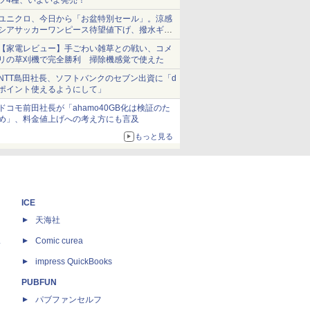
ツ4種、いよいよ発売！
ユニクロ、今日から「お盆特別セール」。涼感
シアサッカーワンピース待望値下げ、撥水ギア
ショーツは1990円に
【家電レビュー】手ごわい雑草との戦い、コメ
リの草刈機で完全勝利 掃除機感覚で使えた
NTT島田社長、ソフトバンクのセブン出資に「d
ポイント使えるようにして」
ドコモ前田社長が「ahamo40GB化は検証のた
め」、料金値上げへの考え方にも言及
もっと見る
ICE
天海社
ス
Comic curea
impress QuickBooks
PUBFUN
パブファンセルフ