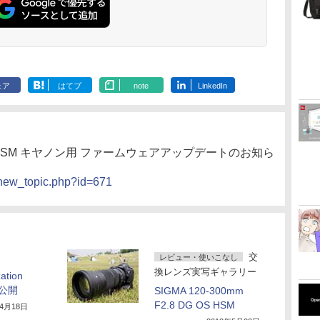
ェア
はてブ
note
LinkedIn
DG OS HSM キヤノン用 ファームウェアアップデートのお知ら
/new_topic.php?id=671
交
レビュー・使いこなし
換レンズ実写ギャラリー
ation
が公開
SIGMA 120-300mm
F2.8 DG OS HSM
年4月18日