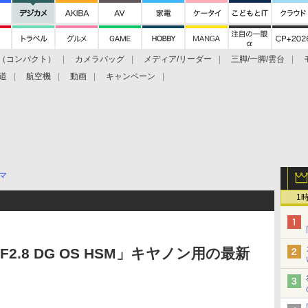
（コンパクト）
カメラバッグ
メディア/リーダー
三脚/一脚/雲台
道
航空機
動画
キャンペーン
マ
1
 F2.8 DG OS HSM」キヤノン用の最新