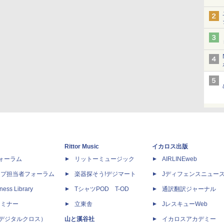
Rittor Music
イカロス出版
dフォーラム
リットーミュージック
AIRLINEweb
ップ担当者フォーラム
楽器探そう!デジマート
Jディフェンスニュー
ness Library
TシャツPOD T-OD
通訳翻訳ジャーナル
セミナー
立東舎
JレスキューWeb
 X（デジタルクロス）
山と溪谷社
イカロスアカデミー