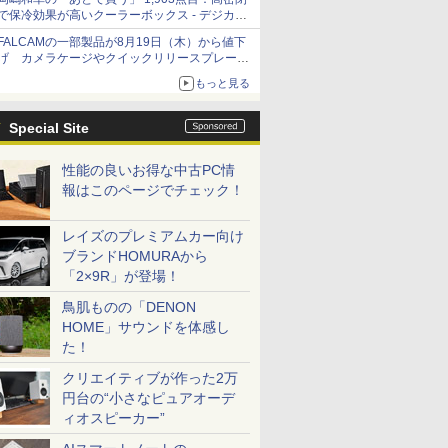
で保冷効果が高いクーラーボックス - デジカメ
Watch
FALCAMの一部製品が8月19日（木）から値下
げ カメラケージやクイックリリースプレート
など 最大36.2%OFFに
もっと見る
Special Site
性能の良いお得な中古PC情
報はこのページでチェック！
レイズのプレミアムカー向け
ブランドHOMURAから
「2×9R」が登場！
鳥肌ものの「DENON
HOME」サウンドを体感し
た！
クリエイティブが作った2万
円台の“小さなピュアオーデ
ィオスピーカー”