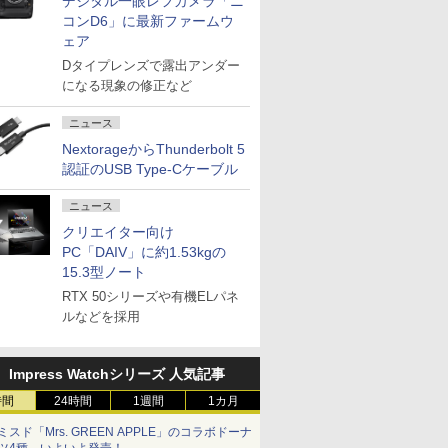
デジタル一眼レフカメラ「ニ
コンD6」に最新ファームウ
ェア
Dタイプレンズで露出アンダー
になる現象の修正など
ニュース
NextorageからThunderbolt 5
認証のUSB Type-Cケーブル
ニュース
クリエイター向け
PC「DAIV」に約1.53kgの
15.3型ノート
RTX 50シリーズや有機ELパネ
ルなどを採用
Impress Watchシリーズ 人気記事
時間
24時間
1週間
1カ月
ミスド「Mrs. GREEN APPLE」のコラボドーナ