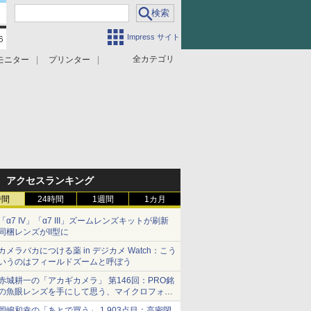
Impress サイト
全カテゴリ
モニター
プリンター
アクセスランキング
時間
24時間
1週間
1カ月
「α7 IV」「α7 III」ズームレンズキットが刷新
同梱レンズがII型に
カメラバカにつける薬 in デジカメ Watch：こう
いうのはフィールドズームと呼ぼう
赤城耕一の「アカギカメラ」 第146回：PRO銘
の魚眼レンズを手にして思う、マイクロフォー
サーズへの期待と可能性
岡嶋和幸の「あとで買う」 1,903点目：高密閉