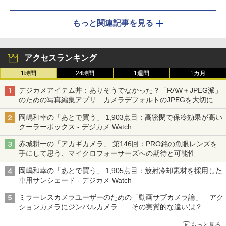
もっと関連記事を見る
アクセスランキング
1時間
24時間
1週間
1カ月
デジカメアイテム丼：ありそうでなかった？「RAW＋JPEG派」
のための写真編集アプリ カメラデフォルトのJPEGを大切にす
る「Filmator」
岡嶋和幸の「あとで買う」 1,903点目：高密閉で保冷効果が高い
クーラーボックス - デジカメ Watch
赤城耕一の「アカギカメラ」 第146回：PRO銘の魚眼レンズを
手にして思う、マイクロフォーサーズへの期待と可能性
岡嶋和幸の「あとで買う」 1,905点目：放射冷却素材を採用した
車用サンシェード - デジカメ Watch
ミラーレスカメラユーザーのための「動画サブカメラ論」 アク
ションカメラにジンバルカメラ……その実質的な違いは？
もっと見る