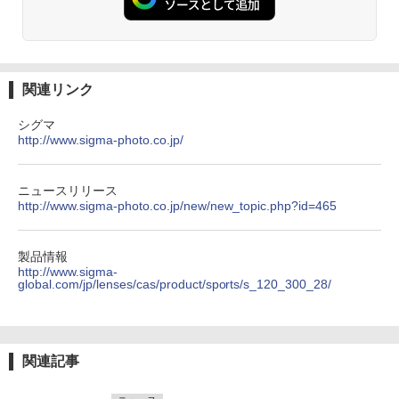
関連リンク
シグマ
http://www.sigma-photo.co.jp/
ニュースリリース
http://www.sigma-photo.co.jp/new/new_topic.php?id=465
製品情報
http://www.sigma-
global.com/jp/lenses/cas/product/sports/s_120_300_28/
関連記事