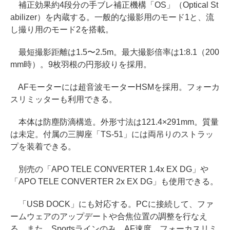
補正効果約4段分の手ブレ補正機構「OS」（Optical St
abilizer）を内蔵する。一般的な撮影用のモード1と、流
し撮り用のモード2を搭載。
最短撮影距離は1.5〜2.5m。最大撮影倍率は1:8.1（200
mm時）。9枚羽根の円形絞りを採用。
AFモーターには超音波モーターHSMを採用。フォーカ
スリミッターも利用できる。
本体は防塵防滴構造。外形寸法は121.4×291mm。質量
は未定。付属の三脚座「TS-51」には両吊りのストラッ
プを装着できる。
別売の「APO TELE CONVERTER 1.4x EX DG」や
「APO TELE CONVERTER 2x EX DG」も使用できる。
「USB DOCK」にも対応する。PCに接続して、ファ
ームウェアのアップデートや合焦位置の調整を行なえ
る。また、Sportsラインのみ、AF速度、フォーカスリミ