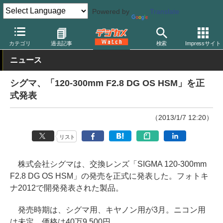
Powered by
Translate
デジカメ Watch
レンズ
交換レンズ
シグマ
カテゴリ
過去記事
検索
Impressサイト
ニュース
シグマ、「120-300mm F2.8 DG OS HSM」を正
式発表
（2013/1/7 12:20）
リスト
株式会社シグマは、交換レンズ「SIGMA 120-300mm
F2.8 DG OS HSM」の発売を正式に発表した。フォトキ
ナ2012で開発発表された製品。
発売時期は、シグマ用、キヤノン用が3月。ニコン用
は未定。価格は40万9,500円。