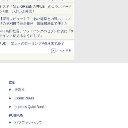
ショーツは1990円に
ミスド「Mrs. GREEN APPLE」のコラボドーナ
ツ4種、いよいよ発売！
【家電レビュー】手ごわい雑草との戦い、コメ
リの草刈機で完全勝利 掃除機感覚で使えた
NTT島田社長、ソフトバンクのセブン出資に「d
ポイント使えるようにして」
KDDI、楽天へのローミングを9月末で終了
もっと見る
ICE
天海社
ス
Comic curea
impress QuickBooks
PUBFUN
パブファンセルフ