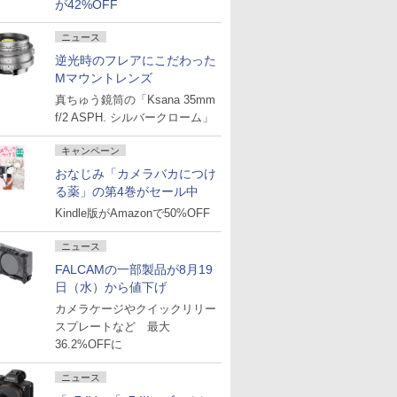
が42%OFF
ニュース
逆光時のフレアにこだわった
Mマウントレンズ
真ちゅう鏡筒の「Ksana 35mm
f/2 ASPH. シルバークローム」
キャンペーン
おなじみ「カメラバカにつけ
る薬」の第4巻がセール中
Kindle版がAmazonで50%OFF
ニュース
FALCAMの一部製品が8月19
日（水）から値下げ
カメラケージやクイックリリー
スプレートなど 最大
36.2%OFFに
ニュース