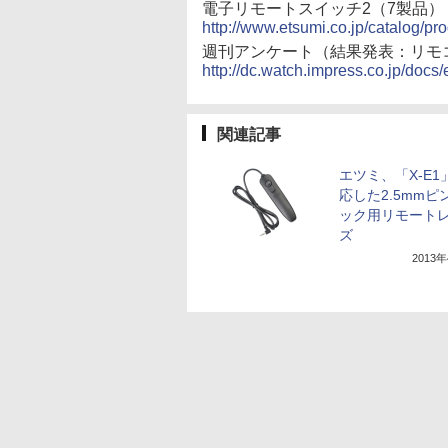
電子リモートスイッチ2（7製品）
http://www.etsumi.co.jp/catalog/p
週刊アンケート（結果発表：リモコ
http://dc.watch.impress.co.jp/do
関連記事
エツミ、「X-E1
応した2.5mmピ
ック用リモート
ズ
2013