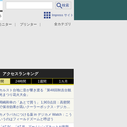
Impress サイト
全カテゴリ
モニター
プリンター
アクセスランキング
時間
24時間
1週間
1カ月
カルスト台地に音が響き渡る「第48回秋吉台観
光まつり花火大会」
岡嶋和幸の「あとで買う」 1,903点目：高密閉
で保冷効果が高いクーラーボックス - デジカメ
Watch
カメラバカにつける薬 in デジカメ Watch：こう
いうのはフィールドズームと呼ぼう
「α7 IV」「α7 III」ズームレンズキットが刷新