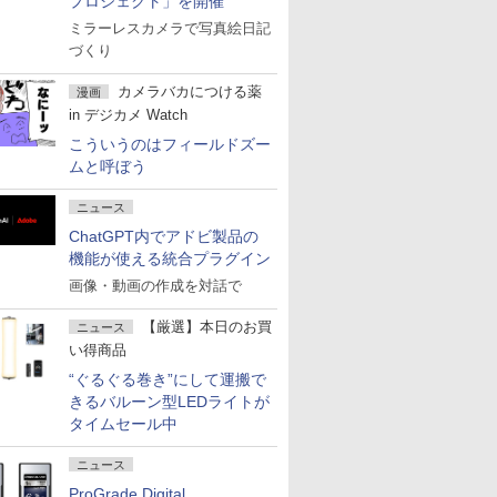
プロジェクト」を開催
ミラーレスカメラで写真絵日記
づくり
カメラバカにつける薬
漫画
in デジカメ Watch
こういうのはフィールドズー
ムと呼ぼう
ニュース
ChatGPT内でアドビ製品の
機能が使える統合プラグイン
画像・動画の作成を対話で
【厳選】本日のお買
ニュース
い得商品
“ぐるぐる巻き”にして運搬で
きるバルーン型LEDライトが
タイムセール中
ニュース
ProGrade Digital、