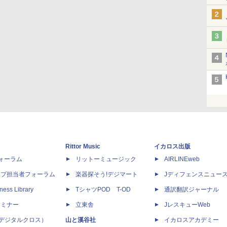
Rittor Music
イカロス出版
dフォーラム
リットーミュージック
AIRLINEweb
ップ担当者フォーラム
楽器探そう!デジマート
Jディフェンスニュー
ness Library
TシャツPOD T-OD
通訳翻訳ジャーナル
セミナー
立東舎
JレスキューWeb
 X（デジタルクロス）
山と溪谷社
イカロスアカデミー