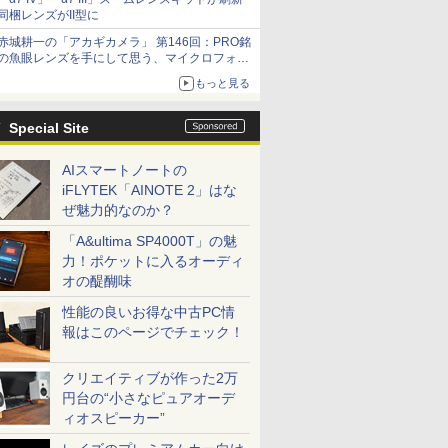
同梱レンズがII型に
赤城耕一の「アカギカメラ」 第146回：PRO銘
の魚眼レンズを手にして思う、マイクロフォー
サーズへの期待と可能性
もっと見る
Special Site
AIスマートノートの
iFLYTEK「AINOTE 2」はな
ぜ魅力的なのか？
「A&ultima SP4000T」の魅
力！ポケットに入るオーディ
オの醍醐味
性能の良いお得な中古PC情
報はこのページでチェック！
クリエイティブが作った2万
円台の“小さなピュアオーデ
ィオスピーカー”