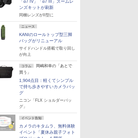
「α7 IV」「α7 III」ズームレ
ンズキットが刷新
同梱レンズがII型に
ニュース
KANIのロールトップ型三脚
バッグがリニューアル
サイドハンドル搭載で取り回し
が向上
岡嶋和幸の「あとで
コラム
買う」
1,904点目：軽くてシンプル
で持ち歩きやすいカメラバッ
グ
ニコン「FLX ショルダーバッ
グ」
イベント告知
カメラのキタムラ、無料体験
イベント「夏休み親子フォト