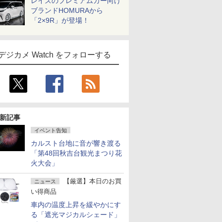
レイズのプレミアムカー向け
ブランドHOMURAから
「2×9R」が登場！
デジカメ Watch をフォローする
新記事
イベント告知
カルスト台地に音が響き渡る
「第48回秋吉台観光まつり花
火大会」
【厳選】本日のお買
ニュース
い得商品
車内の温度上昇を緩やかにす
る「遮光マジカルシェード」