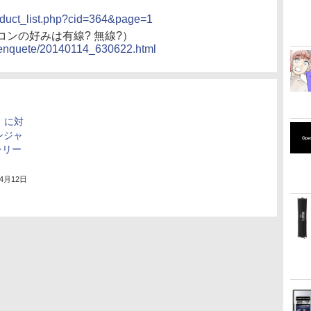
roduct_list.php?cid=364&page=1
ンの好みは有線? 無線?）
cs/enquete/20140114_630622.html
」に対
ンジャ
レリー
年4月12日