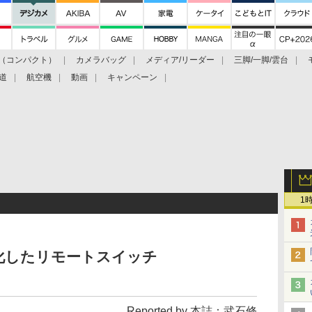
（コンパクト）
カメラバッグ
メディア/リーダー
三脚/一脚/雲台
道
航空機
動画
キャンペーン
1
化したリモートスイッチ
Reported by 本誌：武石修