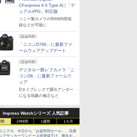
CFexpress 4.0 Type Aに「デ
ュアルVPG」対応版
ソニー製カメラのRAW内部収
録などが可能に
ニュース
「ニコンD780」に最新ファ
ームウェアアップデート
ニュース
デジタル一眼レフカメラ「ニ
コンD6」に最新ファームウ
ェア
Dタイプレンズで露出アンダー
になる現象の修正など
Impress Watchシリーズ 人気記事
時間
24時間
1週間
1カ月
ユニクロ、今日から「お盆特別セール」。涼感
シアサッカーワンピース待望値下げ、撥水ギア