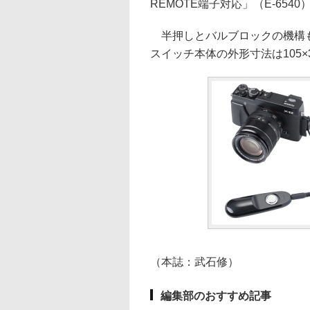
REMOTE端子対応」（E-6540
半押しとバルブロックの機構も備
スイッチ本体の外形寸法は105×3
（本誌：武石修）
編集部のおすすめ記事