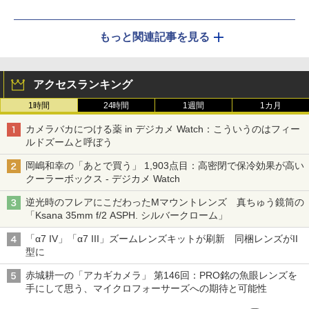
もっと関連記事を見る
アクセスランキング
1時間
24時間
1週間
1カ月
カメラバカにつける薬 in デジカメ Watch：こういうのはフィー
ルドズームと呼ぼう
岡嶋和幸の「あとで買う」 1,903点目：高密閉で保冷効果が高い
クーラーボックス - デジカメ Watch
逆光時のフレアにこだわったMマウントレンズ 真ちゅう鏡筒の
「Ksana 35mm f/2 ASPH. シルバークローム」
「α7 IV」「α7 III」ズームレンズキットが刷新 同梱レンズがII
型に
赤城耕一の「アカギカメラ」 第146回：PRO銘の魚眼レンズを
手にして思う、マイクロフォーサーズへの期待と可能性