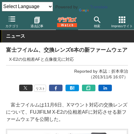
Powered by
Translate
デジカメ Watch
レンズ
交換レンズ
富士フイルム
カテゴリ
過去記事
検索
Impressサイト
ニュース
富士フイルム、交換レンズ6本の新ファームウェア
X-E2の位相差AFと点像復元に対応
Reported by 本誌：折本幸治
（2013/11/6 16:07）
リスト
富士フイルムは11月6日、Xマウント対応の交換レンズ
について、FUJIFILM X-E2の位相差AFに対応させる新フ
ァームウェアを公開した。