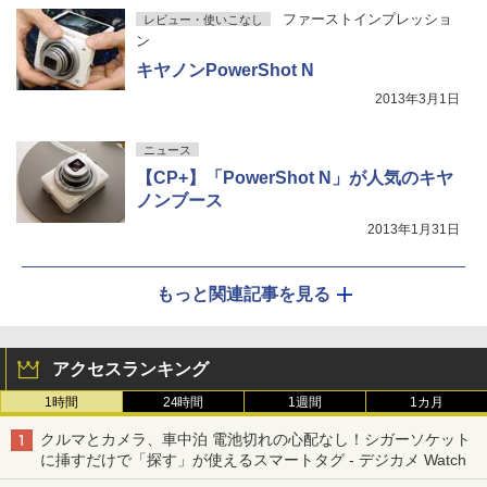
ファーストインプレッショ
レビュー・使いこなし
ン
キヤノンPowerShot N
2013年3月1日
ニュース
【CP+】「PowerShot N」が人気のキヤ
ノンブース
2013年1月31日
もっと関連記事を見る
アクセスランキング
1時間
24時間
1週間
1カ月
クルマとカメラ、車中泊 電池切れの心配なし！シガーソケット
に挿すだけで「探す」が使えるスマートタグ - デジカメ Watch