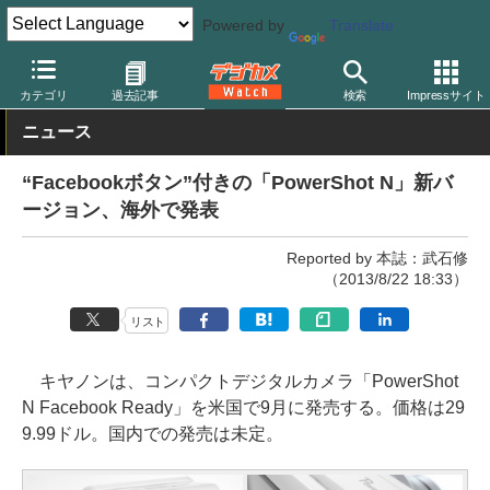
Powered by
Translate
デジカメ Watch
カメラ
レンズ一体型（コンパクト）カメラ
キ
カテゴリ
過去記事
検索
Impressサイト
ニュース
“Facebookボタン”付きの「PowerShot N」新バ
ージョン、海外で発表
Reported by 本誌：武石修
（2013/8/22 18:33）
リスト
キヤノンは、コンパクトデジタルカメラ「PowerShot
N Facebook Ready」を米国で9月に発売する。価格は29
9.99ドル。国内での発売は未定。