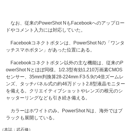
なお、従来のPowerShot NもFacebookへのアップロー
ドやコメント入力には対応していた。
Facebookコネクトボタンは、PowerShot Nの「ワンタ
ッチスマホボタン」があった位置にある。
Facebookコネクトボタン以外の主な機能は、従来のP
owerShot Nとほぼ同様。1/2.3型有効1,210万画素CMOS
センサー、35mm判換算28-224mm F3-5.9の4倍ズームレ
ンズ、タッチパネル式の約46万ドット2.8型液晶モニター
を備える。クリエイティブショットやレンズの根元のシ
ャッターリングなども引き続き備える。
カラーはホワイトのみ。PowerShot Nは、海外ではブ
ラックも展開している。
（本誌：武石修）