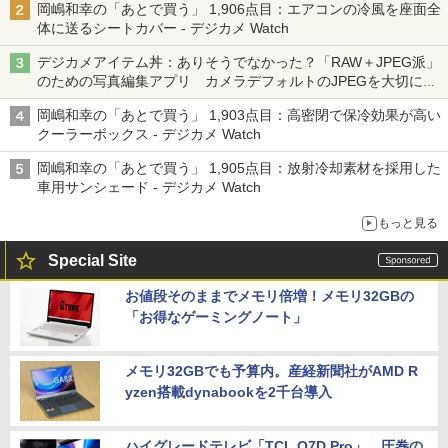
岡嶋和幸の「あとで買う」 1,906点目：エアコンの冷風を座面全
体に送るシートカバー - デジカメ Watch
デジカメアイテム丼：ありそうでなかった？「RAW＋JPEG派」
のための写真編集アプリ カメラデフォルトのJPEGを大切にす
る「Filmator」
岡嶋和幸の「あとで買う」 1,903点目：高密閉で保冷効果が高い
クーラーボックス - デジカメ Watch
岡嶋和幸の「あとで買う」 1,905点目：放射冷却素材を採用した
車用サンシェード - デジカメ Watch
もっと見る
Special Site
お値段そのままでメモリ倍増！メモリ32GBの
「お得なゲーミングノート」
メモリ32GBでも予算内。産経新聞社がAMD R
yzen搭載dynabookを2千台導入
ハイグレードテレビ「TCL Q7D Pro」。圧巻の