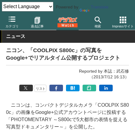
Powered by
Translate
デジカメ Watch
カメラ
レンズ一体型（コンパクト）カメラ
ニ
カテゴリ
過去記事
検索
Impressサイト
ニュース
ニコン、「COOLPIX S800c」の写真を
Google+でリアルタイム公開するプロジェクト
Reported by 本誌：武石修
（2013/7/12 16:13）
リスト
ニコンは、コンパクトデジタルカメラ「COOLPIX S80
0c」の画像をGoogle+公式アカウントページに投稿する
「PHOTOMENTARY ～S800cで5大都市の表情を捉える
写真型ドキュメンタリー～」を公開した。