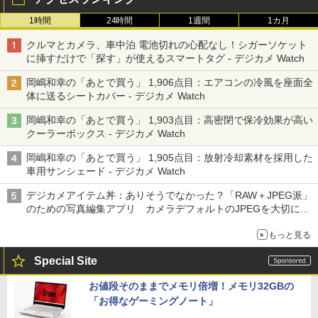
1時間
24時間
1週間
1カ月
クルマとカメラ、車中泊 電池切れの心配なし！シガーソケット
に挿すだけで「探す」が使えるスマートタグ - デジカメ Watch
岡嶋和幸の「あとで買う」 1,906点目：エアコンの冷風を座面全
体に送るシートカバー - デジカメ Watch
岡嶋和幸の「あとで買う」 1,903点目：高密閉で保冷効果が高い
クーラーボックス - デジカメ Watch
岡嶋和幸の「あとで買う」 1,905点目：放射冷却素材を採用した
車用サンシェード - デジカメ Watch
デジカメアイテム丼：ありそうでなかった？「RAW＋JPEG派」
のための写真編集アプリ カメラデフォルトのJPEGを大切にす
る「Filmator」
もっと見る
Special Site
お値段そのままでメモリ倍増！メモリ32GBの
「お得なゲーミングノート」