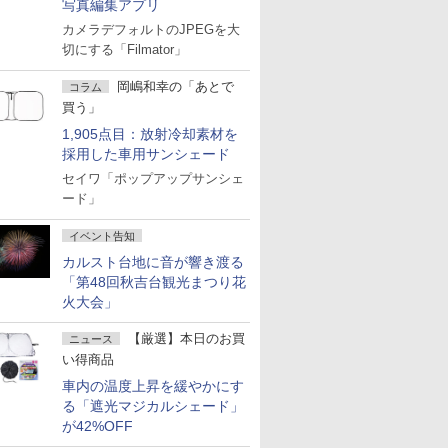
写真編集アプリ
カメラデフォルトのJPEGを大
切にする「Filmator」
岡嶋和幸の「あとで
コラム
買う」
1,905点目：放射冷却素材を
採用した車用サンシェード
セイワ「ポップアップサンシェ
ード」
イベント告知
カルスト台地に音が響き渡る
「第48回秋吉台観光まつり花
火大会」
【厳選】本日のお買
ニュース
い得商品
車内の温度上昇を緩やかにす
る「遮光マジカルシェード」
が42%OFF