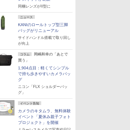
同梱レンズがII型に
ニュース
KANIのロールトップ型三脚
バッグがリニューアル
サイドハンドル搭載で取り回し
が向上
岡嶋和幸の「あとで
コラム
買う」
1,904点目：軽くてシンプル
で持ち歩きやすいカメラバッ
グ
ニコン「FLX ショルダーバッ
グ」
イベント告知
カメラのキタムラ、無料体験
イベント「夏休み親子フォト
プロジェクト」を開催
ミラーレスカメラで写真絵日記