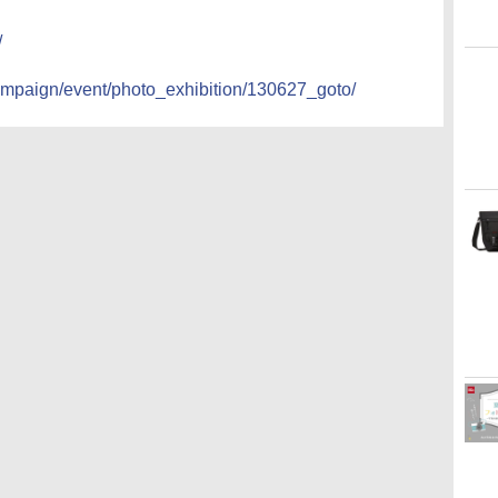
/
ampaign/event/photo_exhibition/130627_goto/