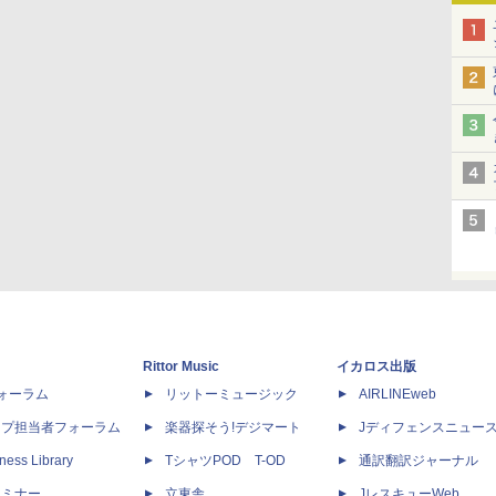
Rittor Music
イカロス出版
dフォーラム
リットーミュージック
AIRLINEweb
ップ担当者フォーラム
楽器探そう!デジマート
Jディフェンスニュー
ness Library
TシャツPOD T-OD
通訳翻訳ジャーナル
セミナー
立東舎
JレスキューWeb