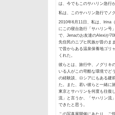
は、今でもこのサハリン急行
私は、このサハリン急行でノ
2010年6月11日、私は、Irin
にこの寝台急行「サハリン号
で、Jenaのお友達のAlexi
先住民のニブヒ民族が昔のま
で昔からある温泉保養地ゴリ
くれた。
彼らとは、旅行中、ノグリキ
いる人がこの苛酷な環境でど
の経験談、ロシアにもある建
た。また、若い彼らと一緒に
東京とサハリンを何度も往復
流」と言うか、「サハリン流
できたと思う。
この写真展開催にあたり、ご