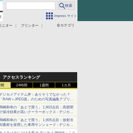
Impress サイト
全カテゴリ
モニター
プリンター
アクセスランキング
時間
24時間
1週間
1カ月
デジカメアイテム丼：ありそうでなかった？
「RAW＋JPEG派」のための写真編集アプリ
カメラデフォルトのJPEGを大切にする
岡嶋和幸の「あとで買う」 1,903点目：高密閉
「Filmator」
で保冷効果が高いクーラーボックス - デジカメ
Watch
岡嶋和幸の「あとで買う」 1,905点目：放射冷
却素材を採用した車用サンシェード - デジカメ
Watch
カメラバカにつける薬 in デジカメ Watch：こう