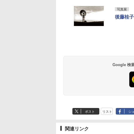
写真展
後藤桂子
Google
ポスト
リスト
シ
関連リンク