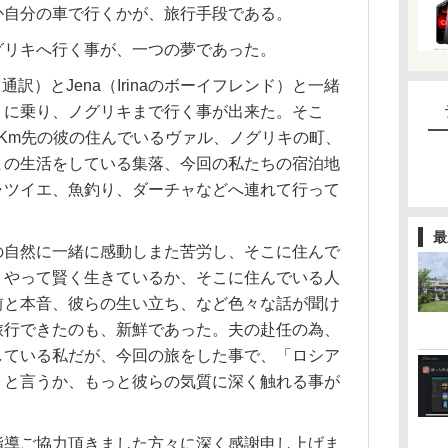
か自分の車で行くかが、旅行手段である。
グリキへ行く事が、一つの夢であった。
a（通訳）とJena（Irinaのボーイフレンド）と一緒
」に乗り、ノグリキまで行く事が出来た。そこ
が70Km先の彼の住んでいるヴァル、ノグリキの町、
まの生活をしている集落、今回の私たちの宿泊地
ャツイエ、魚釣り、ダーチャなどへ連れて行って
最
の自然に一緒に感動しまた苦労し、そこに住んで
うやって賢く生きているか、そこに住んでいる人
前と本音、彼らの生い立ち、など色々な話が聞け
旅行できたのも、新鮮であった。夫の赴任の為、
している私だが、今回の旅をした事で、「ロシア
」と言うか、もっと彼らの気質に深く触れる事が
指導ご協力頂きました方々に深く感謝申し上げま