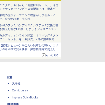
ユニクロ、今日から「お盆特別セール」。涼感
シアサッカーワンピース待望値下げ、撥水ギア
ショーツは1990円に
東映の歴代オープニング映像がカプセルトイ
に。全5種で8月下旬発売
令和のファミコンディスクシステム？安価に書
き換え可能なGB用「しましまディスクシステ
ム」
カルディ、オンライン限定「ネコバッグ＆タン
ブラーセット」を一般販売。7月の抽選販売の
当選無効分
【家電レビュー】手ごわい雑草との戦い、コメ
リの草刈機で完全勝利 掃除機感覚で使えた
もっと見る
ICE
天海社
ス
Comic curea
impress QuickBooks
PUBFUN