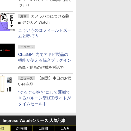
づくり
カメラバカにつける薬
漫画
in デジカメ Watch
こういうのはフィールドズー
ムと呼ぼう
ニュース
ChatGPT内でアドビ製品の
機能が使える統合プラグイン
画像・動画の作成を対話で
【厳選】本日のお買
ニュース
い得商品
“ぐるぐる巻き”にして運搬で
きるバルーン型LEDライトが
タイムセール中
Impress Watchシリーズ 人気記事
時間
24時間
1週間
1カ月