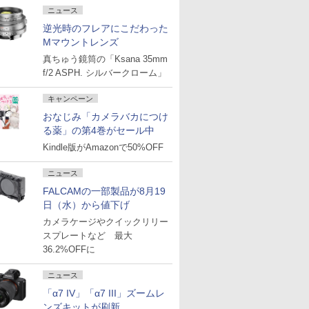
ニュース
逆光時のフレアにこだわった
Mマウントレンズ
真ちゅう鏡筒の「Ksana 35mm
f/2 ASPH. シルバークローム」
キャンペーン
おなじみ「カメラバカにつけ
る薬」の第4巻がセール中
Kindle版がAmazonで50%OFF
ニュース
FALCAMの一部製品が8月19
日（水）から値下げ
カメラケージやクイックリリー
スプレートなど 最大
36.2%OFFに
ニュース
「α7 IV」「α7 III」ズームレ
ンズキットが刷新