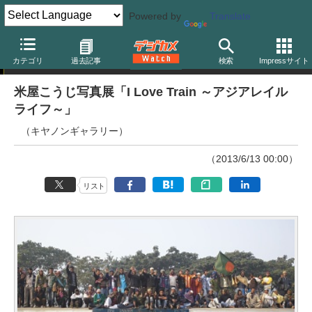
Powered by
Translate
ニュース
カテゴリ
過去記事
検索
Impressサイト
米屋こうじ写真展「I Love Train ～アジアレイル
ライフ～」
（キヤノンギャラリー）
（2013/6/13 00:00）
リスト