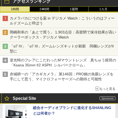
アクセスランキング
1時間
24時間
1週間
1カ月
カメラバカにつける薬 in デジカメ Watch：こういうのはフィー
ルドズームと呼ぼう
岡嶋和幸の「あとで買う」 1,903点目：高密閉で保冷効果が高い
クーラーボックス - デジカメ Watch
「α7 IV」「α7 III」ズームレンズキットが刷新 同梱レンズがII
型に
逆光時のフレアにこだわったMマウントレンズ 真ちゅう鏡筒の
「Ksana 35mm f/2 ASPH. シルバークローム」
赤城耕一の「アカギカメラ」 第146回：PRO銘の魚眼レンズを
手にして思う、マイクロフォーサーズへの期待と可能性
もっと見る
Special Site
総合オーディオブランドに進化するSHANLING
とは何者か？