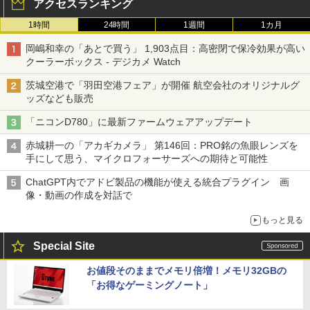
アクセスランキング
1時間
24時間
1週間
1カ月
岡嶋和幸の「あとで買う」 1,903点目：高密閉で保冷効果が高い
クーラーボックス - デジカメ Watch
茨城空港で「羽田空港フェア」が開催 航空会社のオリジナルグ
ッズなども販売
「ニコンD780」に最新ファームウェアアップデート
赤城耕一の「アカギカメラ」 第146回：PRO銘の魚眼レンズを
手にして思う、マイクロフォーサーズへの期待と可能性
ChatGPT内でアドビ製品の機能が使える統合プラグイン 画
像・動画の作成を対話で
もっと見る
Special Site
お値段そのままでメモリ倍増！メモリ32GBの
「お得なゲーミングノート」