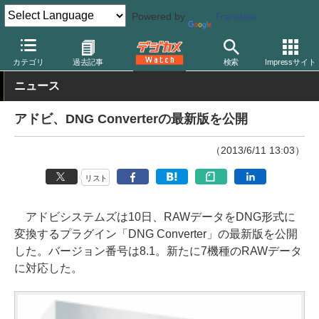
Powered by
Translate
デジカメ Watch
PC/モバイル関連
アプリ/ソフトウェア
アップ
カテゴリ
過去記事
検索
Impressサイト
ニュース
アドビ、DNG Converterの最新版を公開
（2013/6/11 13:03）
リスト
アドビシステムズは10日、RAWデータをDNG形式に
変換するプラグイン「DNG Converter」の最新版を公開
した。バージョン番号は8.1。新たに7機種のRAWデータ
に対応した。