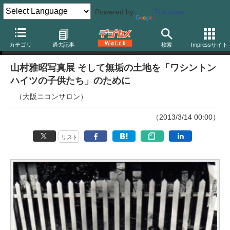
Powered by
Translate
ニュース
カテゴリ
過去記事
検索
Impressサイト
山村雅昭写真展 そして無垢の土地を「ワシントン
ハイツの子供たち」のために
（大阪ニコンサロン）
（2013/3/14 00:00）
リスト