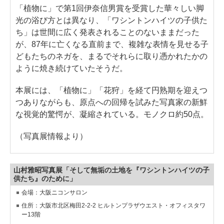
「植物に」で第1回伊奈信男賞を受賞した華々しい脚
光の浴び方とは異なり、「ワシントンハイツの子供た
ち」は世間に広く発表されることのないままだった
が、87年に亡くなる直前まで、複雑な表情を見せる子
どもたちのネガを、まるでそれらに取り憑かれたかの
ように焼き続けていたそうだ。
本展には、「植物に」「花狩」を経て円熟期を迎えつ
つありながらも、原点への回帰を試みた写真家の新鮮
な視覚的驚愕が、凝縮されている。モノクロ約50点。
（写真展情報より）
山村雅昭写真展「そして無垢の土地を『ワシントンハイツの子
供たち』のために」
会場：大阪ニコンサロン
住所：大阪市北区梅田2-2-2 ヒルトンプラザウエスト・オフィスタワ
ー13階