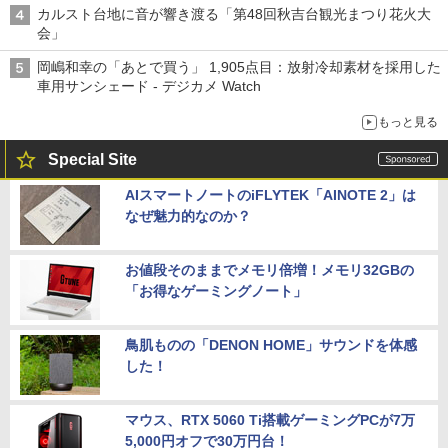
カルスト台地に音が響き渡る「第48回秋吉台観光まつり花火大
会」
岡嶋和幸の「あとで買う」 1,905点目：放射冷却素材を採用した
車用サンシェード - デジカメ Watch
もっと見る
Special Site
AIスマートノートのiFLYTEK「AINOTE 2」は
なぜ魅力的なのか？
お値段そのままでメモリ倍増！メモリ32GBの
「お得なゲーミングノート」
鳥肌ものの「DENON HOME」サウンドを体感
した！
マウス、RTX 5060 Ti搭載ゲーミングPCが7万
5,000円オフで30万円台！