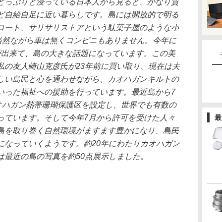
どっぷりと浸っている日本人から見ると、かなり質
ど自給自足に近い暮らしです。島には開放的で明る
コート、サリサリストアという駄菓子屋のような小
、当然ながら車は無くコンビニもありません。今年に
が出来て、島の大きな話題になっています。この美
私の友人崎山克彦氏が23年前に買い取り、現在は夫
しい島民と心を通わせながら、カオハガンキルトの
いった福祉への援助を行っています。最近島から7
カオハガン熱帯珊瑚保護区を設定し、世界でも有数の
っています。そして今年7月から許可を受けた人々
最
島を取り巻く自然環境がますます豊かになり、島民
になっていくようです。約20年にわたりカオハガン
は最近の島の写真を約50点展示しました。