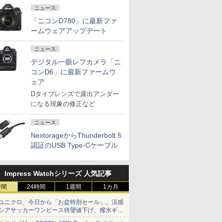
ニュース
「ニコンD780」に最新ファ
ームウェアアップデート
ニュース
デジタル一眼レフカメラ「ニ
コンD6」に最新ファームウ
ェア
Dタイプレンズで露出アンダー
になる現象の修正など
ニュース
NextorageからThunderbolt 5
認証のUSB Type-Cケーブル
Impress Watchシリーズ 人気記事
時間
24時間
1週間
1カ月
ユニクロ、今日から「お盆特別セール」。涼感
シアサッカーワンピース待望値下げ、撥水ギア
ショーツは1990円に