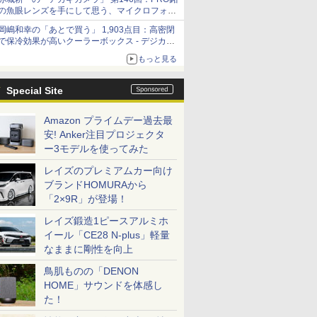
の魚眼レンズを手にして思う、マイクロフォー
サーズへの期待と可能性
岡嶋和幸の「あとで買う」 1,903点目：高密閉
で保冷効果が高いクーラーボックス - デジカメ
Watch
もっと見る
Special Site
Amazon プライムデー過去最
安! Anker注目プロジェクタ
ー3モデルを使ってみた
レイズのプレミアムカー向け
ブランドHOMURAから
「2×9R」が登場！
レイズ鍛造1ピースアルミホ
イール「CE28 N-plus」軽量
なままに剛性を向上
鳥肌ものの「DENON
HOME」サウンドを体感し
た！