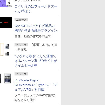
in デジカメ Watch
こういうのはフィールドズー
ムと呼ぼう
ニュース
ChatGPT内でアドビ製品の
機能が使える統合プラグイン
画像・動画の作成を対話で
【厳選】本日のお買
ニュース
い得商品
“ぐるぐる巻き”にして運搬で
きるバルーン型LEDライトが
タイムセール中
ニュース
ProGrade Digital、
CFexpress 4.0 Type Aに「デ
ュアルVPG」対応版
ソニー製カメラのRAW内部収
録などが可能に