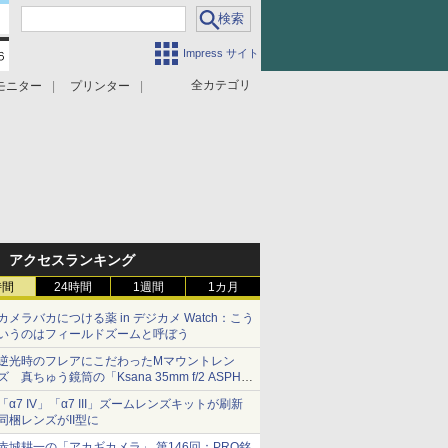
Impress サイト
全カテゴリ
モニター
プリンター
アクセスランキング
時間
24時間
1週間
1カ月
カメラバカにつける薬 in デジカメ Watch：こう
いうのはフィールドズームと呼ぼう
逆光時のフレアにこだわったMマウントレン
ズ 真ちゅう鏡筒の「Ksana 35mm f/2 ASPH.
シルバークローム」
「α7 IV」「α7 III」ズームレンズキットが刷新
同梱レンズがII型に
赤城耕一の「アカギカメラ」 第146回：PRO銘