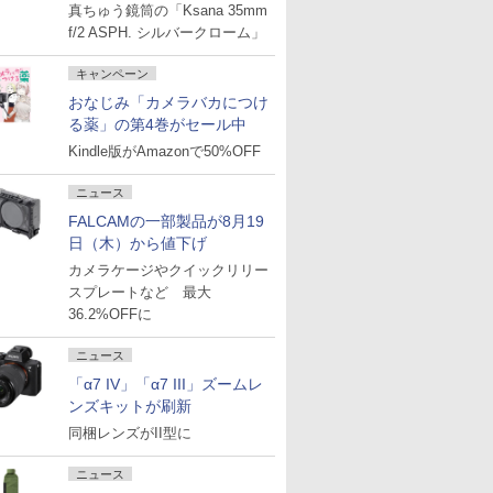
真ちゅう鏡筒の「Ksana 35mm
f/2 ASPH. シルバークローム」
キャンペーン
おなじみ「カメラバカにつけ
る薬」の第4巻がセール中
Kindle版がAmazonで50%OFF
ニュース
FALCAMの一部製品が8月19
日（木）から値下げ
カメラケージやクイックリリー
スプレートなど 最大
36.2%OFFに
ニュース
「α7 IV」「α7 III」ズームレ
ンズキットが刷新
同梱レンズがII型に
ニュース