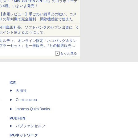
ミスド「Mrs. GREEN APPLE」のコラボドーナ
ツ4種、いよいよ発売！
【家電レビュー】手ごわい雑草との戦い、コメ
リの草刈機で完全勝利 掃除機感覚で使えた
NTT島田社長、ソフトバンクのセブン出資に「d
ポイント使えるようにして」
カルディ、オンライン限定「ネコバッグ＆タン
ブラーセット」を一般販売。7月の抽選販売の
当選無効分
もっと見る
ICE
天海社
ス
Comic curea
impress QuickBooks
PUBFUN
パブファンセルフ
IPGネットワーク