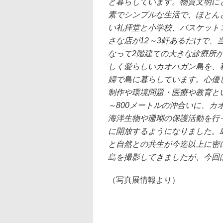
と暮らしています。物質文明に
素でシンプルな生活で、ほとん
い礼拝堂と小学校、バスケット
さな店が12～3軒あるだけで
なって2階建ての大きな診療所
しく愛らしいカオハガン島を、
婦で島に暮らしています。心優
制作や環境問題・医療や教育と
～800メートルの沖合いに、
海洋生物や珊瑚の保護活動を行
に開放するようになりました。
と自然との共生が今迄以上に密
島を撮影してきましたが、今回
（写真展情報より）