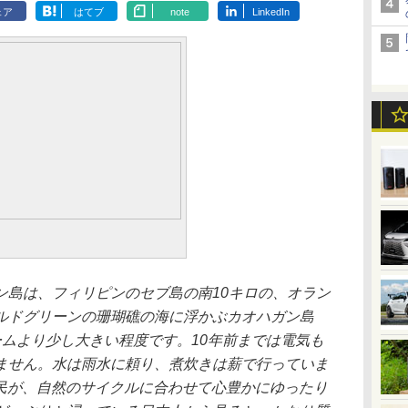
ェア
はてブ
note
LinkedIn
ン島は、フィリピンのセブ島の南10キロの、オラン
ルドグリーンの珊瑚礁の海に浮かぶカオハガン島
ームより少し大きい程度です。10年前までは電気も
ません。水は雨水に頼り、煮炊きは薪で行っていま
の島民が、自然のサイクルに合わせて心豊かにゆったり