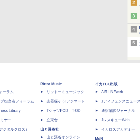
Rittor Music
イカロス出版
dフォーラム
リットーミュージック
AIRLINEweb
ップ担当者フォーラム
楽器探そう!デジマート
Jディフェンスニュー
ness Library
TシャツPOD T-OD
通訳翻訳ジャーナル
セミナー
立東舎
JレスキューWeb
 X（デジタルクロス）
山と溪谷社
イカロスアカデミー
山と溪谷オンライン
MdN