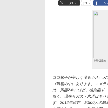
ポスト
リスト
シ
©熊切圭介
ココ椰子が美しく茂るカオハガ
ゴ環礁の中にあります。エメラ
は、周囲2キロほど、後楽園ド
無く、現在もガス・水道はあり
す。2012年現在、約500人