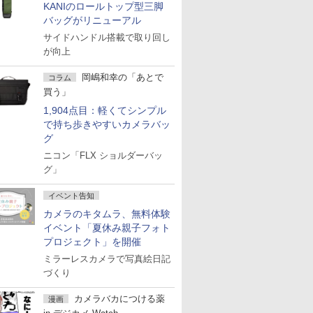
KANIのロールトップ型三脚
バッグがリニューアル
サイドハンドル搭載で取り回し
が向上
岡嶋和幸の「あとで
コラム
買う」
1,904点目：軽くてシンプル
で持ち歩きやすいカメラバッ
グ
ニコン「FLX ショルダーバッ
グ」
イベント告知
カメラのキタムラ、無料体験
イベント「夏休み親子フォト
プロジェクト」を開催
ミラーレスカメラで写真絵日記
づくり
カメラバカにつける薬
漫画