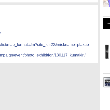
/
ct/list/map_format.cfm?site_id=22&nickname=plazao
ampaign/event/photo_exhibition/130117_kumakiri/