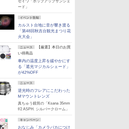
セイワ「ポップアップサンシェ
ード」
イベント告知
カルスト台地に音が響き渡る
「第48回秋吉台観光まつり花
火大会」
【厳選】本日のお買
ニュース
い得商品
車内の温度上昇を緩やかにす
る「遮光マジカルシェード」
が42%OFF
ニュース
逆光時のフレアにこだわった
Mマウントレンズ
真ちゅう鏡筒の「Ksana 35mm
f/2 ASPH. シルバークローム」
キャンペーン
おなじみ「カメラバカにつけ