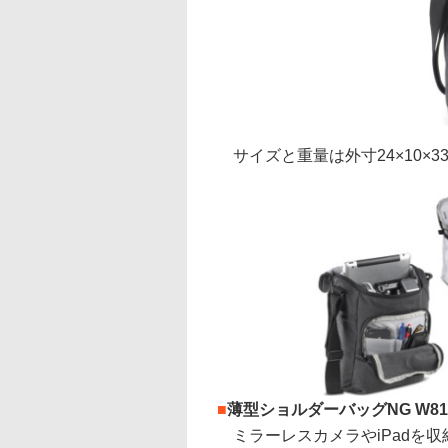
サイズと重量は外寸24×10×33cm
■
薄型ショルダーバッグNG W81
ミラーレスカメラやiPadを収納