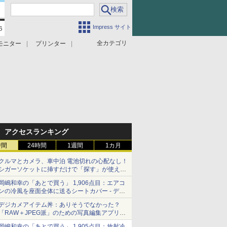
Impress サイト
全カテゴリ
モニター
プリンター
アクセスランキング
時間
24時間
1週間
1カ月
クルマとカメラ、車中泊 電池切れの心配なし！
シガーソケットに挿すだけで「探す」が使える
スマートタグ - デジカメ Watch
岡嶋和幸の「あとで買う」 1,906点目：エアコ
ンの冷風を座面全体に送るシートカバー - デジ
カメ Watch
デジカメアイテム丼：ありそうでなかった？
「RAW＋JPEG派」のための写真編集アプリ
カメラデフォルトのJPEGを大切にする
岡嶋和幸の「あとで買う」 1,905点目：放射冷