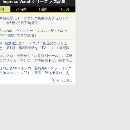
Impress Watchシリーズ 人気記事
時間
24時間
1週間
1カ月
東映の歴代オープニング映像がカプセルトイ
に。全5種で8月下旬発売
Amazon、ウイスキー「フロム・ザ・バレル」
が“4402円”で再び登場！
第3期放送記念！ アニメ「薬屋のひとりご
と」第1期・第2期全話を「TVer」にて期間限定
で順次無料配信開始
ユニクロ、今日から「お盆特別セール」。涼感
シアサッカーワンピース待望値下げ、撥水ギア
ショーツは1990円に
はやぶさ50％オフの「新幹線eチケット（トク
だ値スペシャル28）」発売。秋冬乗車分、えき
ねっと限定
もっと見る