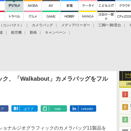
（コンパクト）
カメラバッグ
メディア/リーダー
三脚/一脚/雲台
道
航空機
動画
キャンペーン
、「Walkabout」カメラバッグをフル
1
ェア
はてブ
note
LinkedIn
ョナルジオグラフィックのカメラバッグ11製品を