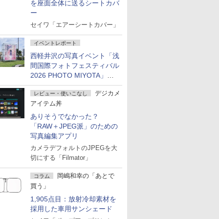
を座面全体に送るシートカバ
ー
セイワ「エアーシートカバー」
イベントレポート
西軽井沢の写真イベント「浅
間国際フォトフェスティバル
2026 PHOTO MIYOTA」が
開幕
デジカメ
レビュー・使いこなし
アイテム丼
ありそうでなかった？
「RAW＋JPEG派」のための
写真編集アプリ
カメラデフォルトのJPEGを大
切にする「Filmator」
岡嶋和幸の「あとで
コラム
買う」
1,905点目：放射冷却素材を
採用した車用サンシェード