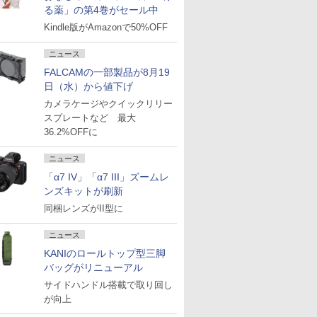
る薬」の第4巻がセール中
Kindle版がAmazonで50%OFF
ニュース
FALCAMの一部製品が8月19
日（水）から値下げ
カメラケージやクイックリリー
スプレートなど 最大
36.2%OFFに
ニュース
「α7 IV」「α7 III」ズームレ
ンズキットが刷新
同梱レンズがII型に
ニュース
KANIのロールトップ型三脚
バッグがリニューアル
サイドハンドル搭載で取り回し
が向上