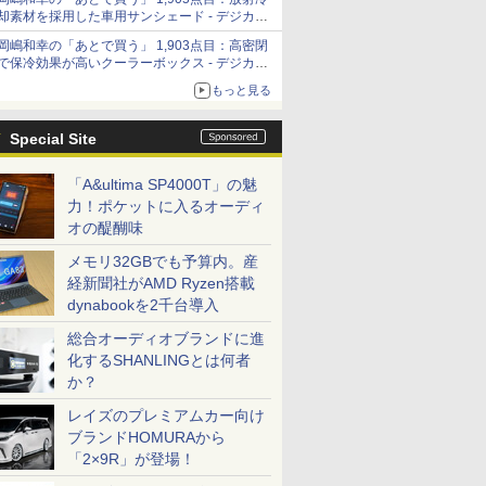
「Filmator」
却素材を採用した車用サンシェード - デジカメ
Watch
岡嶋和幸の「あとで買う」 1,903点目：高密閉
で保冷効果が高いクーラーボックス - デジカメ
Watch
もっと見る
Special Site
「A&ultima SP4000T」の魅
力！ポケットに入るオーディ
オの醍醐味
メモリ32GBでも予算内。産
経新聞社がAMD Ryzen搭載
dynabookを2千台導入
総合オーディオブランドに進
化するSHANLINGとは何者
か？
レイズのプレミアムカー向け
ブランドHOMURAから
「2×9R」が登場！