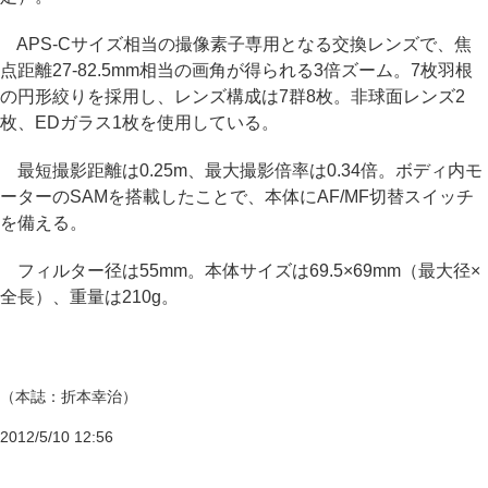
APS-Cサイズ相当の撮像素子専用となる交換レンズで、焦
点距離27-82.5mm相当の画角が得られる3倍ズーム。7枚羽根
の円形絞りを採用し、レンズ構成は7群8枚。非球面レンズ2
枚、EDガラス1枚を使用している。
最短撮影距離は0.25m、最大撮影倍率は0.34倍。ボディ内モ
ーターのSAMを搭載したことで、本体にAF/MF切替スイッチ
を備える。
フィルター径は55mm。本体サイズは69.5×69mm（最大径×
全長）、重量は210g。
（本誌：折本幸治）
2012/5/10 12:56