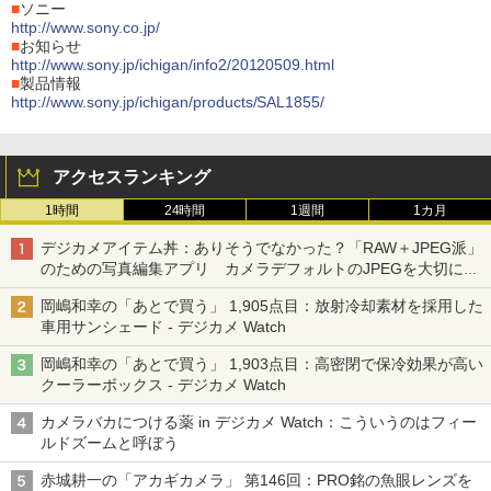
■
ソニー
http://www.sony.co.jp/
■
お知らせ
http://www.sony.jp/ichigan/info2/20120509.html
■
製品情報
http://www.sony.jp/ichigan/products/SAL1855/
アクセスランキング
1時間
24時間
1週間
1カ月
デジカメアイテム丼：ありそうでなかった？「RAW＋JPEG派」
のための写真編集アプリ カメラデフォルトのJPEGを大切にす
る「Filmator」
岡嶋和幸の「あとで買う」 1,905点目：放射冷却素材を採用した
車用サンシェード - デジカメ Watch
岡嶋和幸の「あとで買う」 1,903点目：高密閉で保冷効果が高い
クーラーボックス - デジカメ Watch
カメラバカにつける薬 in デジカメ Watch：こういうのはフィー
ルドズームと呼ぼう
赤城耕一の「アカギカメラ」 第146回：PRO銘の魚眼レンズを