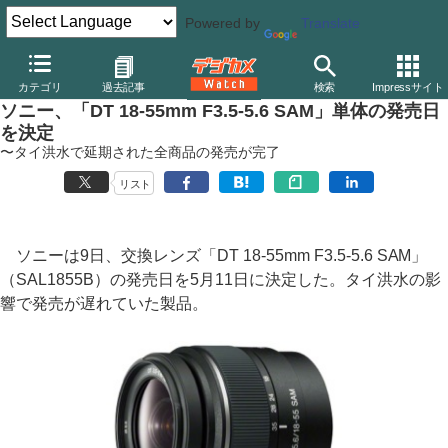
Powered by
Translate
デジカメ Watch
レンズ
交換レンズ
ソニー
カテゴリ
過去記事
検索
Impressサイト
ソニー、「DT 18-55mm F3.5-5.6 SAM」単体の発売日
を決定
〜タイ洪水で延期された全商品の発売が完了
リスト
ソニーは9日、交換レンズ「DT 18-55mm F3.5-5.6 SAM」
（SAL1855B）の発売日を5月11日に決定した。タイ洪水の影
響で発売が遅れていた製品。