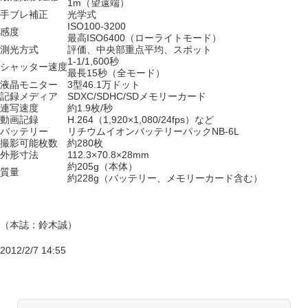
1m（望遠端）
手ブレ補正
光学式
ISO100-3200
感度
最高ISO6400（ローライトモード）
測光方式
評価、中央部重点平均、スポット
1-1/1,600秒
シャッター速度
最長15秒（全モード）
液晶モニター
3型46.1万ドット
記録メディア
SDXC/SDHC/SDメモリーカード
連写速度
約1.9枚/秒
動画記録
H.264（1,920×1,080/24fps）など
バッテリー
リチウムイオンバッテリーパックNB-6L
撮影可能枚数
約280枚
外形寸法
112.3×70.8×28mm
約205g（本体）
質量
約228g（バッテリー、メモリーカード含む）
（本誌：鈴木誠）
2012/2/7 14:55