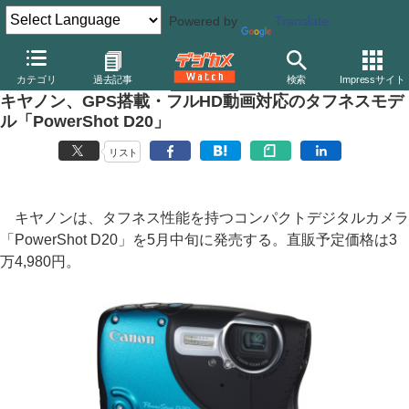
Powered by
Translate
デジカメ Watch
カメラ
レンズ一体型（コンパクト）カメラ
キ
カテゴリ
過去記事
検索
Impressサイト
キヤノン、GPS搭載・フルHD動画対応のタフネスモデ
ル「PowerShot D20」
リスト
キヤノンは、タフネス性能を持つコンパクトデジタルカメラ
「PowerShot D20」を5月中旬に発売する。直販予定価格は3
万4,980円。