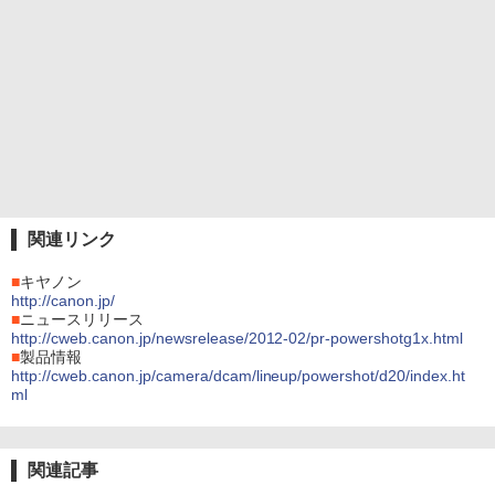
関連リンク
■
キヤノン
http://canon.jp/
■
ニュースリリース
http://cweb.canon.jp/newsrelease/2012-02/pr-powershotg1x.html
■
製品情報
http://cweb.canon.jp/camera/dcam/lineup/powershot/d20/index.ht
ml
関連記事