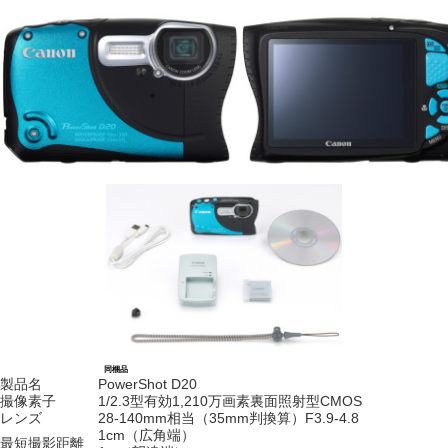
同梱品
製品名
PowerShot D20
撮像素子
1/2.3型有効1,210万画素裏面照射型CMOS
レンズ
28-140mm相当（35mm判換算）F3.9-4.8
1cm（広角端）
最短撮影距離