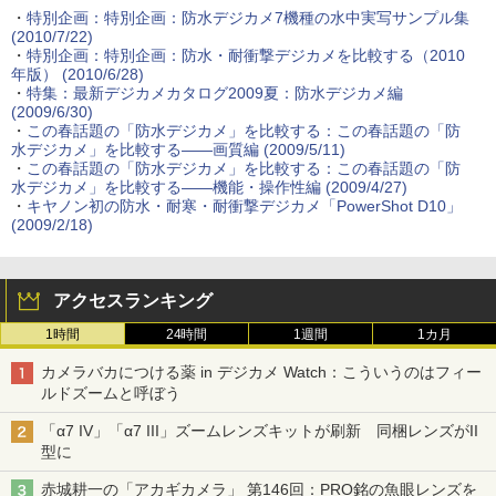
・
特別企画：特別企画：防水デジカメ7機種の水中実写サンプル集
(2010/7/22)
・
特別企画：特別企画：防水・耐衝撃デジカメを比較する（2010
年版） (2010/6/28)
・
特集：最新デジカメカタログ2009夏：防水デジカメ編
(2009/6/30)
・
この春話題の「防水デジカメ」を比較する：この春話題の「防
水デジカメ」を比較する――画質編 (2009/5/11)
・
この春話題の「防水デジカメ」を比較する：この春話題の「防
水デジカメ」を比較する――機能・操作性編 (2009/4/27)
・
キヤノン初の防水・耐寒・耐衝撃デジカメ「PowerShot D10」
(2009/2/18)
アクセスランキング
1時間
24時間
1週間
1カ月
カメラバカにつける薬 in デジカメ Watch：こういうのはフィー
ルドズームと呼ぼう
「α7 IV」「α7 III」ズームレンズキットが刷新 同梱レンズがII
型に
赤城耕一の「アカギカメラ」 第146回：PRO銘の魚眼レンズを