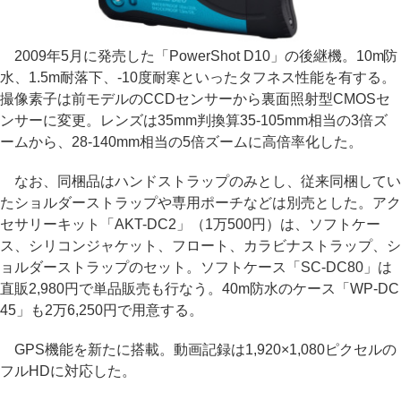
2009年5月に発売した「PowerShot D10」の後継機。10m防
水、1.5m耐落下、-10度耐寒といったタフネス性能を有する。
撮像素子は前モデルのCCDセンサーから裏面照射型CMOSセ
ンサーに変更。レンズは35mm判換算35-105mm相当の3倍ズ
ームから、28-140mm相当の5倍ズームに高倍率化した。
なお、同梱品はハンドストラップのみとし、従来同梱してい
たショルダーストラップや専用ポーチなどは別売とした。アク
セサリーキット「AKT-DC2」（1万500円）は、ソフトケー
ス、シリコンジャケット、フロート、カラビナストラップ、シ
ョルダーストラップのセット。ソフトケース「SC-DC80」は
直販2,980円で単品販売も行なう。40m防水のケース「WP-DC
45」も2万6,250円で用意する。
GPS機能を新たに搭載。動画記録は1,920×1,080ピクセルの
フルHDに対応した。