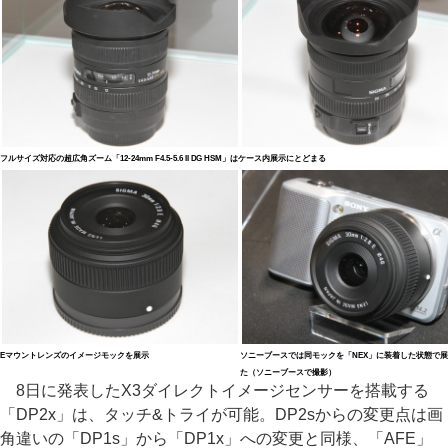
フルサイズ対応の超広角ズーム「12-24mm F4.5-5.6 II DG HSM」はケース内展示にとどまる
Eマウントレンズのイメージモックを展示
ソニーブースでは同モックを「NEX」に装着した状態で
た（ソニーブースで撮影）
8日に発表したX3ダイレクトイメージセンサーを搭載する
「DP2x」は、タッチ&トライが可能。DP2sからの変更点は画
角違いの「DP1s」から「DP1x」への変更と同様、「AFE」