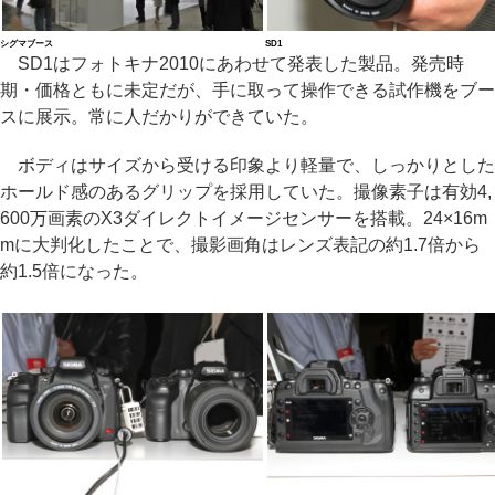
シグマブース
SD1
SD1はフォトキナ2010にあわせて発表した製品。発売時
期・価格ともに未定だが、手に取って操作できる試作機をブー
スに展示。常に人だかりができていた。
ボディはサイズから受ける印象より軽量で、しっかりとした
ホールド感のあるグリップを採用していた。撮像素子は有効4,
600万画素のX3ダイレクトイメージセンサーを搭載。24×16m
mに大判化したことで、撮影画角はレンズ表記の約1.7倍から
約1.5倍になった。