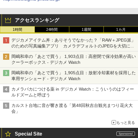
アクセスランキング
1時間
24時間
1週間
1カ月
デジカメアイテム丼：ありそうでなかった？「RAW＋JPEG派」
のための写真編集アプリ カメラデフォルトのJPEGを大切にす
る「Filmator」
岡嶋和幸の「あとで買う」 1,903点目：高密閉で保冷効果が高い
クーラーボックス - デジカメ Watch
岡嶋和幸の「あとで買う」 1,905点目：放射冷却素材を採用した
車用サンシェード - デジカメ Watch
カメラバカにつける薬 in デジカメ Watch：こういうのはフィー
ルドズームと呼ぼう
カルスト台地に音が響き渡る「第48回秋吉台観光まつり花火大
会」
もっと見る
Special Site