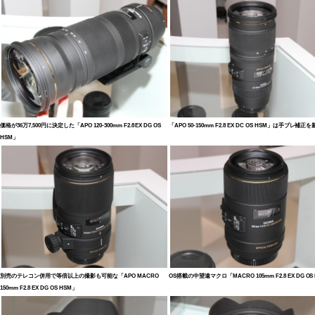
価格が36万7,500円に決定した「APO 120-300mm F2.8 EX DG OS
「APO 50-150mm F2.8 EX DC OS HSM」は手ブレ補正
HSM」
別売のテレコン併用で等倍以上の撮影も可能な「APO MACRO
OS搭載の中望遠マクロ「MACRO 105mm F2.8 EX DG OS
150mm F2.8 EX DG OS HSM」