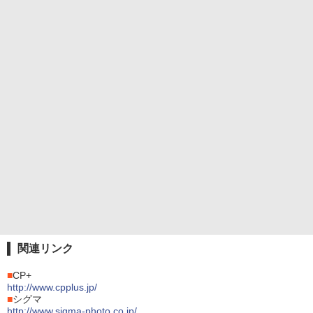
関連リンク
■
CP+
http://www.cpplus.jp/
■
シグマ
http://www.sigma-photo.co.jp/