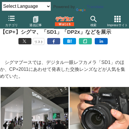
Powered by
Translate
デジカメ Watch
カメラ
一眼レフカメラ
シグマ
カテゴリ
過去記事
検索
Impressサイト
【CP+】シグマ、「SD1」「DP2x」などを展示
リスト
シグマブースでは、デジタル一眼レフカメラ「SD1」のほ
か、CP+2011にあわせて発表した交換レンズなどが人気を集
めていた。