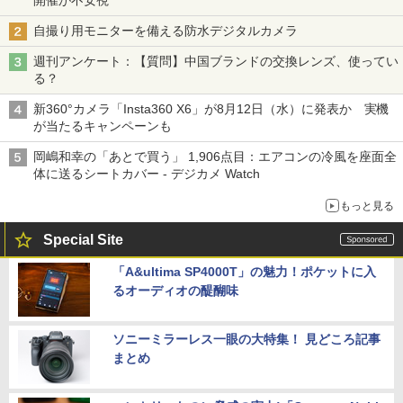
自撮り用モニターを備える防水デジタルカメラ
週刊アンケート：【質問】中国ブランドの交換レンズ、使ってい
る？
新360°カメラ「Insta360 X6」が8月12日（水）に発表か 実機
が当たるキャンペーンも
岡嶋和幸の「あとで買う」 1,906点目：エアコンの冷風を座面全
体に送るシートカバー - デジカメ Watch
もっと見る
Special Site
「A&ultima SP4000T」の魅力！ポケットに入
るオーディオの醍醐味
ソニーミラーレス一眼の大特集！ 見どころ記事
まとめ