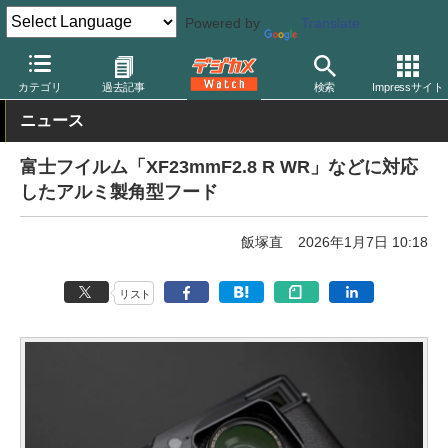
Powered by
Translate
デジカメ Watch
撮影用品
カテゴリ
過去記事
検索
Impressサイト
ニュース
富士フイルム「XF23mmF2.8 R WR」などに対応
したアルミ製角型フード
飯塚直
2026年1月7日 10:18
リスト