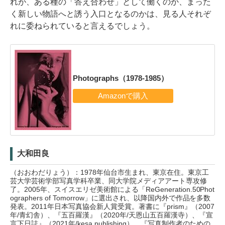
れが、ある種の「答え合わせ」として働くのか、まった
く新しい物語へと誘う入口となるのかは、見る人それぞ
れに委ねられていると言えるでしょう。
Photographs（1978-1985）
大和田良
（おおわだりょう）：1978年仙台市生まれ、東京在住。東京工
芸大学芸術学部写真学科卒業、同大学院メディアアート専攻修
了。2005年、スイスエリゼ美術館による「ReGeneration.50Phot
ographers of Tomorrow」に選出され、以降国内外で作品を多数
発表。2011年日本写真協会新人賞受賞。著書に『prism』（2007
年/青幻舎）、『五百羅漢』（2020年/天恩山五百羅漢寺）、『宣
言下日誌』（2021年/kesa publishing）、『写真制作者のための