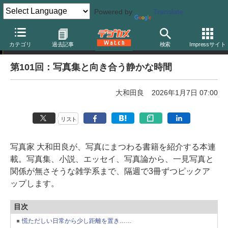
Powered by
Translate
写真を巡る、今日の読書
カテゴリ
過去記事
検索
Impressサイト
第101回：写真集と向き合う静かな時間
大和田良
2026年1月7日 07:00
リスト
写真家 大和田良が、写真にまつわる書籍を紹介する本連
載。写真集、小説、エッセイ、写真論から、一見写真と
関係が無さそうな雑学系まで、隔週で3冊ずつピックア
ップします。
目次
慌ただしい日常から少し距離を置き……