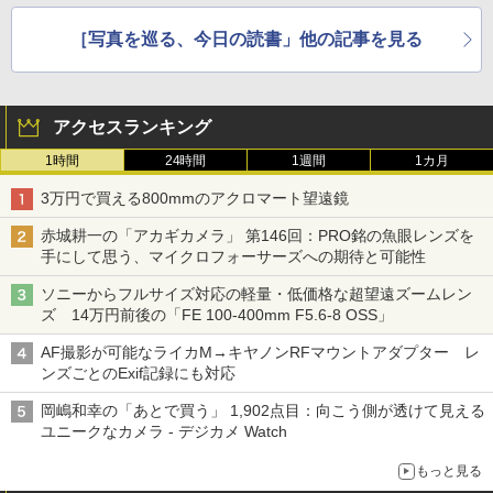
［写真を巡る、今日の読書」他の記事を見る
アクセスランキング
1時間
24時間
1週間
1カ月
3万円で買える800mmのアクロマート望遠鏡
赤城耕一の「アカギカメラ」 第146回：PRO銘の魚眼レンズを
手にして思う、マイクロフォーサーズへの期待と可能性
ソニーからフルサイズ対応の軽量・低価格な超望遠ズームレン
ズ 14万円前後の「FE 100-400mm F5.6-8 OSS」
AF撮影が可能なライカM→キヤノンRFマウントアダプター レ
ンズごとのExif記録にも対応
岡嶋和幸の「あとで買う」 1,902点目：向こう側が透けて見える
ユニークなカメラ - デジカメ Watch
もっと見る