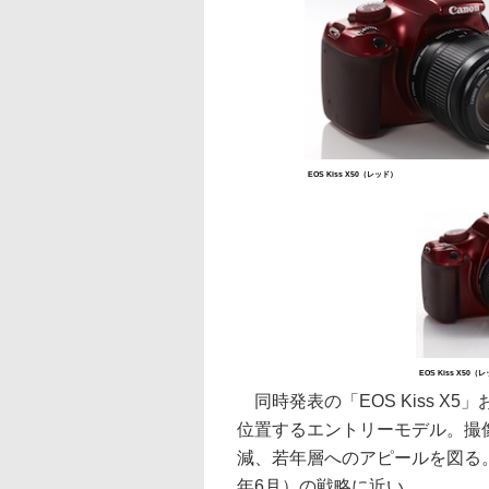
EOS Kiss X50（レッド）
EOS Kiss X50（
同時発表の「EOS Kiss X5」
位置するエントリーモデル。撮
減、若年層へのアピールを図る。同
年6月）の戦略に近い。