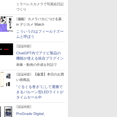
ミラーレスカメラで写真絵日記
づくり
カメラバカにつける薬
漫画
in デジカメ Watch
こういうのはフィールドズー
ムと呼ぼう
ニュース
ChatGPT内でアドビ製品の
機能が使える統合プラグイン
画像・動画の作成を対話で
【厳選】本日のお買
ニュース
い得商品
“ぐるぐる巻き”にして運搬で
きるバルーン型LEDライトが
タイムセール中
ニュース
ProGrade Digital、