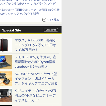
シンプルで持ち歩きやすいカメラバッグ - デジ
カメ Watch
茨城空港で「羽田空港フェア」が開催 航空会社
のオリジナルグッズなども販売
もっと見る
Special Site
マウス、RTX 5060 Ti搭載ゲ
ーミングPCが7万5,000円オ
フで30万円台！
メモリ32GBでも予算内。産
経新聞社がAMD Ryzen搭載
dynabookを2千台導入
SOUNDPEATSのイヤカフ型
イヤフォン「UU2イヤーカ
フ」をイヤカフマニアが語る
クリエイティブが作った2万
円台の“小さなピュアオーデ
ィオスピーカー”