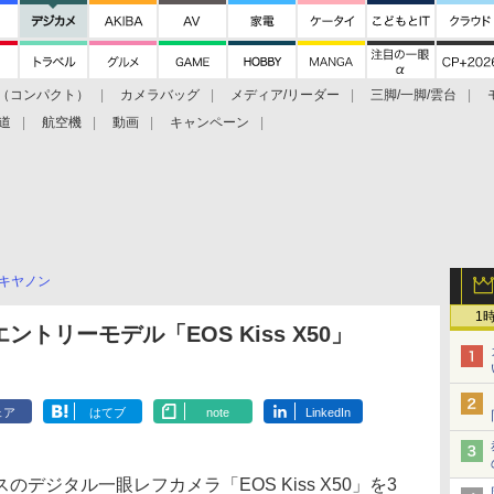
（コンパクト）
カメラバッグ
メディア/リーダー
三脚/一脚/雲台
道
航空機
動画
キャンペーン
キヤノン
1
トリーモデル「EOS Kiss X50」
ェア
はてブ
note
LinkedIn
ジタル一眼レフカメラ「EOS Kiss X50」を3