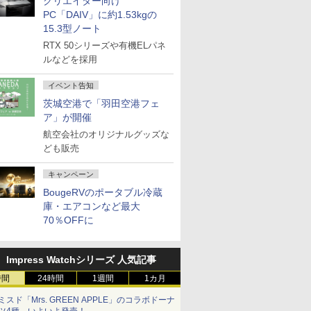
クリエイター向け
PC「DAIV」に約1.53kgの
15.3型ノート
RTX 50シリーズや有機ELパネ
ルなどを採用
イベント告知
茨城空港で「羽田空港フェ
ア」が開催
航空会社のオリジナルグッズな
ども販売
キャンペーン
BougeRVのポータブル冷蔵
庫・エアコンなど最大
70％OFFに
Impress Watchシリーズ 人気記事
時間
24時間
1週間
1カ月
ミスド「Mrs. GREEN APPLE」のコラボドーナ