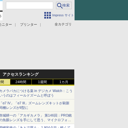
Impress サイト
全カテゴリ
モニター
プリンター
アクセスランキング
時間
24時間
1週間
1カ月
カメラバカにつける薬 in デジカメ Watch：こう
いうのはフィールドズームと呼ぼう
「α7 IV」「α7 III」ズームレンズキットが刷新
同梱レンズがII型に
赤城耕一の「アカギカメラ」 第146回：PRO銘
の魚眼レンズを手にして思う、マイクロフォー
サーズへの期待と可能性
岡嶋和幸の「あとで買う」 1,904点目：軽くて