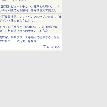
ツ4種、いよいよ発売！
【家電レビュー】手ごわい雑草との戦い、コメ
リの草刈機で完全勝利 掃除機感覚で使えた
NTT島田社長、ソフトバンクのセブン出資に「d
ポイント使えるようにして」
ドコモ前田社長が「ahamo40GB化は検証のた
め」、料金値上げへの考え方にも言及
吉野家、牛リブロースを熱々で提供する「極旨
牛鉄板ステーキ定食」を発売
もっと見る