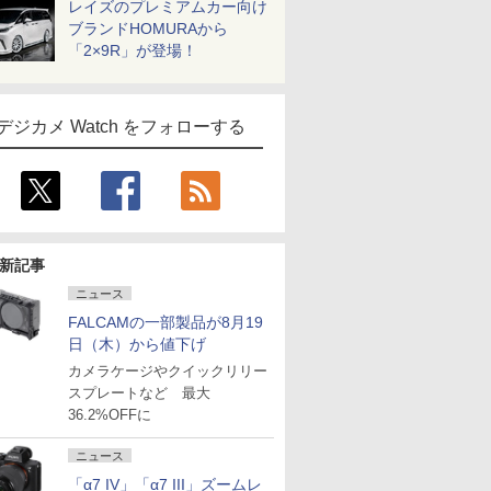
レイズのプレミアムカー向け
ブランドHOMURAから
「2×9R」が登場！
デジカメ Watch をフォローする
新記事
ニュース
FALCAMの一部製品が8月19
日（木）から値下げ
カメラケージやクイックリリー
スプレートなど 最大
36.2%OFFに
ニュース
「α7 IV」「α7 III」ズームレ