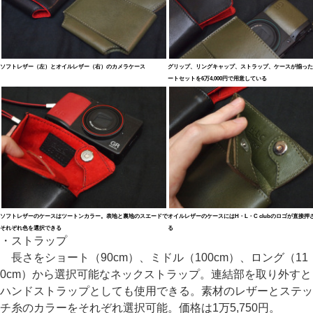
ソフトレザー（左）とオイルレザー（右）のカメラケース
グリップ、リングキャップ、ストラップ、ケースが揃った
ートセットを6万4,000円で用意している
ソフトレザーのケースはツートンカラー。表地と裏地のスエードで
オイルレザーのケースにはH・L・C clubのロゴが直接押
それぞれ色を選択できる
る
・ストラップ
長さをショート（90cm）、ミドル（100cm）、ロング（11
0cm）から選択可能なネックストラップ。連結部を取り外すと
ハンドストラップとしても使用できる。素材のレザーとステッ
チ糸のカラーをそれぞれ選択可能。価格は1万5,750円。