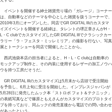
イベントを開催する紳士雑貨売り場の「ガレージ」コーナー
は、自動車などのテーマを中心とした雑貨を扱うコーナーで、
2010年3月にオープンした。同店でGR DIGITAL IIIのカスタマ
イズイベントを開催する経緯は、タレントの堺正章さんがH・
L・C clubでカスタマイズしたGR DIGITAL IIIでクラシックカー
ラリー「ラ・フェスタ・ミッレミリア」の撮影を行ない、写真
展とトークショーを同店で開催したことから。
西武池袋本店の担当者によると、H・L・C clubは自動車の
モックアップ制作と、その内装に使用するレザーの加工ノウハ
ウを持つ工房だそうだ。
GR DIGITAL IIIのカスタマイズは5月末から店頭で受注開始
を予告し、6月上旬に受注を開始した。インプレスジャパンが
5月28日に発売したムック本「ストロボ フォト＆テクニック」
の表紙写真などで篠原ともえさんがカスタマイズのプロトタイ
プを持っており、同ムックの発売直後から電話での問い合わせ
があったという。