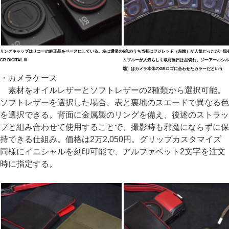
リングキャップはリコーの純正品をベースにしている。左は通常の
6色のうち当初はフジレッド（左端）が人気だったが、現
GR DIGITAL III
ムブルーが人気らしく取材当日は品切れ。ジーアールシル
端）はカメラ本体のGRロゴに合わせたカラーだという
・カメラケース
素材をオイルレザーとソフトレザーの2種類から選択可能。
ソフトレザーを選択した場合、表と裏地のスエードで異なる色
を選択できる。背面に金属製のリングを備え、後述のストラッ
プと組み合わせて使用することで、撮影時も邪魔にならずに保
持できる仕組み。価格は2万2,050円。グリップカスタマイズ
同様にイニシャルを刻印可能で、アルファベット2文字を注文
時に指定する。