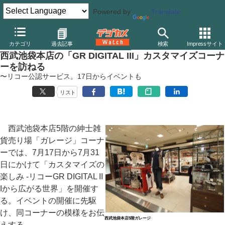
Powered by
Translate
デジカメ Watch
カメラ
レンズ一体型（コンパクト）カメラ
リ
カテゴリ
過去記事
検索
Impressサイト
西武池袋本店の「GR DIGITAL III」カスタマイズコーナ
ーを訪ねる
〜リコー公認サービス。17日からイベントも
リスト
西武池袋本店5階の紳士雑
貨売り場「ガレージ」コーナ
ーでは、7月17日から7月31
日にかけて「カスタマイズの
楽しみ -リコーGR DIGITAL II
Iから広がる世界」を開催す
る。イベントの開催に先駆
け、同コーナーの模様をお伝
西武池袋本店5階ガレージ
えする。