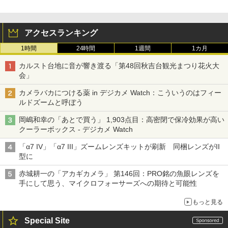
アクセスランキング
1時間
24時間
1週間
1カ月
カルスト台地に音が響き渡る「第48回秋吉台観光まつり花火大
会」
カメラバカにつける薬 in デジカメ Watch：こういうのはフィー
ルドズームと呼ぼう
岡嶋和幸の「あとで買う」 1,903点目：高密閉で保冷効果が高い
クーラーボックス - デジカメ Watch
「α7 IV」「α7 III」ズームレンズキットが刷新 同梱レンズがII
型に
赤城耕一の「アカギカメラ」 第146回：PRO銘の魚眼レンズを
手にして思う、マイクロフォーサーズへの期待と可能性
もっと見る
Special Site