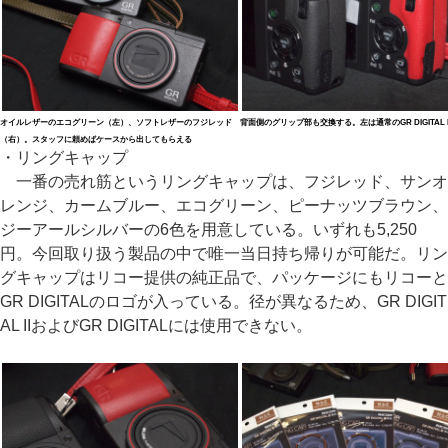
オイルレザーのエコグリーン（左）、ソフトレザーのフジレッド
背面側のグリップ部も交換する。左は通常のGR DIGITAL II
（右）。スタッフに頼めばケースから出してもらえる
・リングキャップ
一番の売れ筋というリングキャップは、フジレッド、サンオ
レンジ、カームブルー、エコグリーン、ピーナッツブラウン、
ジーアールシルバーの6色を用意している。いずれも5,250
円。今回取り扱う製品の中で唯一当日持ち帰りが可能だ。リン
グキャップはリコー提供の純正品で、パッケージにもリコーと
GR DIGITALのロゴが入っている。径が異なるため、GR DIGIT
AL IIおよびGR DIGITALには使用できない。