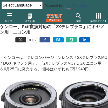
Powered by
Translate
デジカメ Watch
レンズ
交換レンズ
キヤノン
カテゴリ
過去記事
検索
Impressサイト
ケンコー、Exif変換対応の「2Xテレプラス」にキヤノ
ン用・ニコン用
リスト
ケンコーは、テレコンバージョンレンズ「2XテレプラスMC
7 DGX キヤノン用」、「2XテレプラスMC7 DGX ニコン用」
を6月25日に発売する。 価格はいずれも2万3,940円。