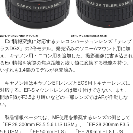
2XテレプラスMC7 DGX キヤノン用
2XテレプラスMC7 DGX ニコン用
Exif情報変換に対応するテレコンバージョンレンズ「テレプ
ラスDGX」の2倍モデル。発売済みのソニーAマウント用に加
え、キヤノン用・ニコン用を追加した。撮影画像に書き込まれ
るExif情報を実際の焦点距離と絞り値に変換する機能を持つ。
いずれも1.4倍のモデルが発売済み。
キヤノン用はキヤノンEFレンズとEOS用トキナーレンズに
対応する。EF-Sマウントレンズは取り付けできない。また、
開放F値がF3.5より暗いなどの一部レンズではAFが作動しな
い。
製品情報ページでは、MF使用を推奨するレンズの例として
「EF 28-300mm F3.5-5.6 L IS USM」、「EF 28-200mm F3.5-
5.6 USM」、「EF 50mm F1.8」、「EF 200mm F1.8 L US