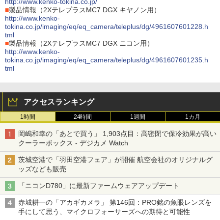
http://www.kenko-tokina.co.jp/
■
製品情報（2XテレプラスMC7 DGX キヤノン用）
http://www.kenko-
tokina.co.jp/imaging/eq/eq_camera/teleplus/dg/4961607601228.h
tml
■
製品情報（2XテレプラスMC7 DGX ニコン用）
http://www.kenko-
tokina.co.jp/imaging/eq/eq_camera/teleplus/dg/4961607601235.h
tml
アクセスランキング
1時間
24時間
1週間
1カ月
岡嶋和幸の「あとで買う」 1,903点目：高密閉で保冷効果が高い
クーラーボックス - デジカメ Watch
茨城空港で「羽田空港フェア」が開催 航空会社のオリジナルグ
ッズなども販売
「ニコンD780」に最新ファームウェアアップデート
赤城耕一の「アカギカメラ」 第146回：PRO銘の魚眼レンズを
手にして思う、マイクロフォーサーズへの期待と可能性