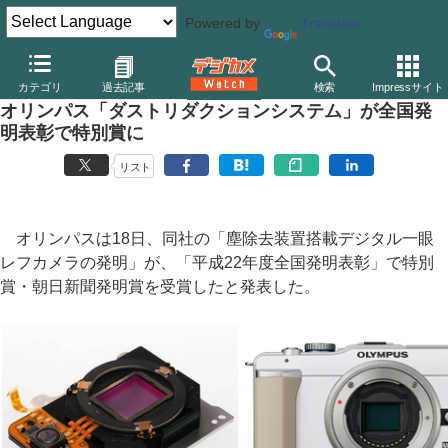
Powered by
Translate
デジカメ Watch
カメラ
ミラーレスカメラ
オリンパス
カテゴリ
過去記事
検索
Impressサイト
オリンパス「ダストリダクションシステム」が全国発
明表彰で特別賞に
リスト
オリンパスは18日、同社の「塵除去装置搭載デジタル一眼
レフカメラの発明」が、「平成22年度全国発明表彰」で特別
賞・朝日新聞発明賞を受賞したと発表した。