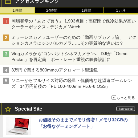
アクセスランキング
1時間
24時間
1週間
1カ月
岡嶋和幸の「あとで買う」 1,903点目：高密閉で保冷効果が高い
クーラーボックス - デジカメ Watch
ミラーレスカメラユーザーのための「動画サブカメラ論」 アク
ションカメラにジンバルカメラ……その実質的な違いは？
Vlogカメラから“コンパクトシネマカメラ”へ…DJIが「Osmo
Pocket」を再定義 ポートレート重視の映像設計に
3万円で買える800mmのアクロマート望遠鏡
ソニーからフルサイズ対応の軽量・低価格な超望遠ズームレン
ズ 14万円前後の「FE 100-400mm F5.6-8 OSS」
もっと見る
Special Site
お値段そのままでメモリ倍増！メモリ32GBの
「お得なゲーミングノート」