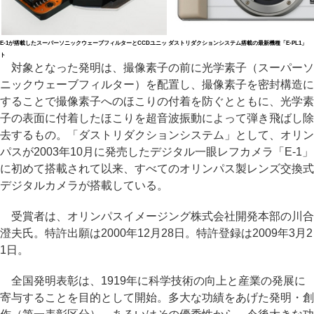
E-1が搭載したスーパーソニックウェーブフィルターとCCDユニッ
ダストリダクションシステム搭載の最新機種「E-PL1」
ト
対象となった発明は、撮像素子の前に光学素子（スーパーソ
ニックウェーブフィルター）を配置し、撮像素子を密封構造に
することで撮像素子へのほこりの付着を防ぐとともに、光学素
子の表面に付着したほこりを超音波振動によって弾き飛ばし除
去するもの。「ダストリダクションシステム」として、オリン
パスが2003年10月に発売したデジタル一眼レフカメラ「E-1」
に初めて搭載されて以来、すべてのオリンパス製レンズ交換式
デジタルカメラが搭載している。
受賞者は、オリンパスイメージング株式会社開発本部の川合
澄夫氏。特許出願は2000年12月28日。特許登録は2009年3月2
1日。
全国発明表彰は、1919年に科学技術の向上と産業の発展に
寄与することを目的として開始。多大な功績をあげた発明・創