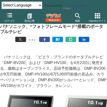
Powered by
Translate
デジカメ Watch
その他
カテゴリ
過去記事
検索
Impressサイト
パナソニック、“フォトフレームモード”搭載のポータ
ブルテレビ
リスト
パナソニックは、「ビエラ」ブランドのポータブルテレビ
「DMP-BV200」および「DMP-HV100」を4月23日に発売す
る。価格はオープンプライス。店頭予想価格は、DMP-BV200
が9万円前後、DMP-HV100が6万5,000円前後の見込み。カラ
ーバリエーションは、DMP-BV200がシルバーとレッド、DMP
-HV100がホワイト、ブラウン、オレンジ。