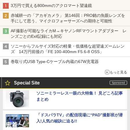
3万円で買える800mmのアクロマート望遠鏡
赤城耕一の「アカギカメラ」 第146回：PRO銘の魚眼レンズを
手にして思う、マイクロフォーサーズへの期待と可能性
AF撮影が可能なライカM→キヤノンRFマウントアダプター レ
ンズごとのExif記録にも対応
ソニーからフルサイズ対応の軽量・低価格な超望遠ズームレン
ズ 14万円前後の「FE 100-400mm F5.6-8 OSS」
巻取り式USB Type-Cケーブル内蔵の67W充電器
もっと見る
Special Site
ソニーミラーレス一眼の大特集！ 見どころ記事
まとめ
「ドスパラTV」の配信現場に“PAD”撮影班が潜
入!人気の秘訣に迫る!!