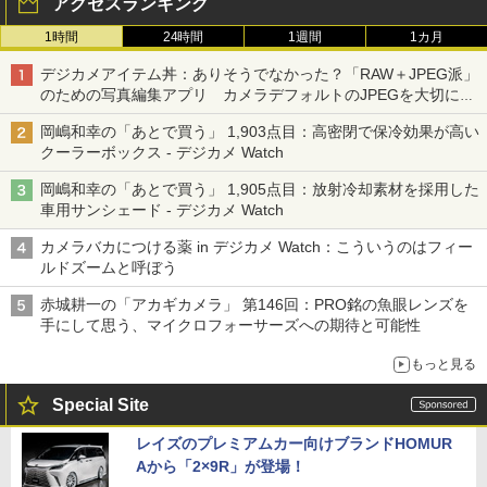
アクセスランキング
1時間
24時間
1週間
1カ月
デジカメアイテム丼：ありそうでなかった？「RAW＋JPEG派」
のための写真編集アプリ カメラデフォルトのJPEGを大切にす
る「Filmator」
岡嶋和幸の「あとで買う」 1,903点目：高密閉で保冷効果が高い
クーラーボックス - デジカメ Watch
岡嶋和幸の「あとで買う」 1,905点目：放射冷却素材を採用した
車用サンシェード - デジカメ Watch
カメラバカにつける薬 in デジカメ Watch：こういうのはフィー
ルドズームと呼ぼう
赤城耕一の「アカギカメラ」 第146回：PRO銘の魚眼レンズを
手にして思う、マイクロフォーサーズへの期待と可能性
もっと見る
Special Site
レイズのプレミアムカー向けブランドHOMUR
Aから「2×9R」が登場！