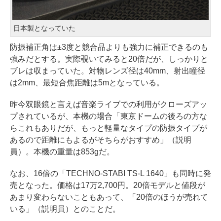
日本製となっていた
防振補正角は±3度と競合品よりも強力に補正できるのも
強みだとする。実際覗いてみると20倍だが、しっかりと
ブレは収まっていた。対物レンズ径は40mm、射出瞳径
は2mm、最短合焦距離は5mとなっている。
昨今双眼鏡と言えば音楽ライブでの利用がクローズアッ
プされているが、本機の場合「東京ドームの後ろの方な
らこれもありだが、もっと軽量なタイプの防振タイプが
あるので距離にもよるがそちらがおすすめ」（説明
員）。本機の重量は853gだ。
なお、16倍の「TECHNO-STABI TS-L 1640」も同時に発
売となった。価格は17万2,700円。20倍モデルと値段が
あまり変わらないこともあって、「20倍のほうが売れて
いる」（説明員）とのことだ。