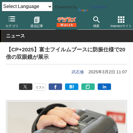
Powered by
Translate
デジカメ Watch
撮影用品
双眼鏡/望遠鏡
カテゴリ
過去記事
検索
Impressサイト
ニュース
【CP+2025】富士フイルムブースに防振仕様で20
倍の双眼鏡が展示
武石修
2025年3月2日 11:07
リスト