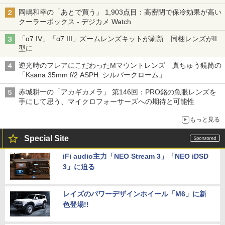
岡嶋和幸の「あとで買う」 1,903点目：高密閉で保冷効果が高い
クーラーボックス - デジカメ Watch
「α7 IV」「α7 III」ズームレンズキットが刷新 同梱レンズがII
型に
逆光時のフレアにこだわったMマウントレンズ 真ちゅう鏡筒の
「Ksana 35mm f/2 ASPH. シルバークローム」
赤城耕一の「アカギカメラ」 第146回：PRO銘の魚眼レンズを
手にして思う、マイクロフォーサーズへの期待と可能性
もっと見る
Special Site
iFi audio主力「NEO Stream 3」「NEO iDSD
3」に迫る
レイズのパワーデザインホイール「M6」に新
色登場!!