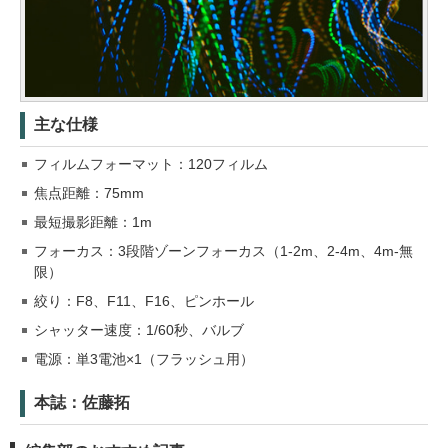
主な仕様
フィルムフォーマット：120フィルム
焦点距離：75mm
最短撮影距離：1m
フォーカス：3段階ゾーンフォーカス（1-2m、2-4m、4m-無
限）
絞り：F8、F11、F16、ピンホール
シャッター速度：1/60秒、バルブ
電源：単3電池×1（フラッシュ用）
本誌：佐藤拓