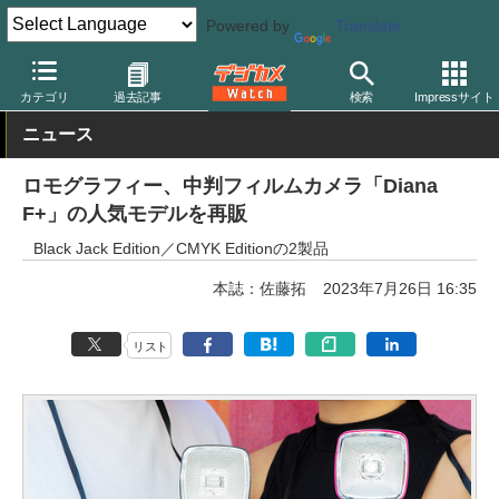
Powered by
Translate
デジカメ Watch
フィルム関連
フィルムカメラ
ロモグラフィー
カテゴリ
過去記事
検索
Impressサイト
ニュース
ロモグラフィー、中判フィルムカメラ「Diana
F+」の人気モデルを再販
Black Jack Edition／CMYK Editionの2製品
本誌：佐藤拓
2023年7月26日 16:35
リスト