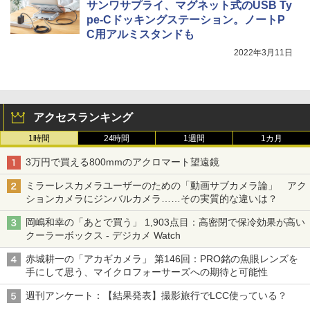
サンワサプライ、マグネット式のUSB Ty
pe-Cドッキングステーション。ノートP
C用アルミスタンドも
2022年3月11日
アクセスランキング
1時間
24時間
1週間
1カ月
3万円で買える800mmのアクロマート望遠鏡
ミラーレスカメラユーザーのための「動画サブカメラ論」 アク
ションカメラにジンバルカメラ……その実質的な違いは？
岡嶋和幸の「あとで買う」 1,903点目：高密閉で保冷効果が高い
クーラーボックス - デジカメ Watch
赤城耕一の「アカギカメラ」 第146回：PRO銘の魚眼レンズを
手にして思う、マイクロフォーサーズへの期待と可能性
週刊アンケート：【結果発表】撮影旅行でLCC使っている？