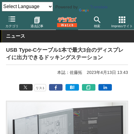
Powered by
Translate
デジカメ Watch
撮影用品
記録メディア/カードリーダー
カテゴリ
過去記事
検索
Impressサイト
ニュース
USB Type-Cケーブル1本で最大3台のディスプレ
イに出力できるドッキングステーション
本誌：佐藤拓
2023年4月13日 13:43
リスト