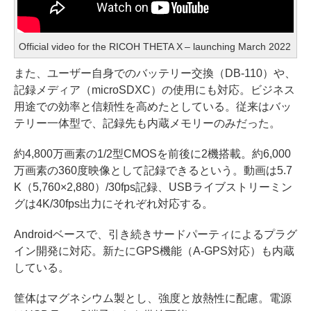
Official video for the RICOH THETA X – launching March 2022
また、ユーザー自身でのバッテリー交換（DB-110）や、
記録メディア（microSDXC）の使用にも対応。ビジネス
用途での効率と信頼性を高めたとしている。従来はバッ
テリー一体型で、記録先も内蔵メモリーのみだった。
約4,800万画素の1/2型CMOSを前後に2機搭載。約6,000
万画素の360度映像として記録できるという。動画は5.7
K（5,760×2,880）/30fps記録、USBライブストリーミン
グは4K/30fps出力にそれぞれ対応する。
Androidベースで、引き続きサードパーティによるプラグ
イン開発に対応。新たにGPS機能（A-GPS対応）も内蔵
している。
筐体はマグネシウム製とし、強度と放熱性に配慮。電源