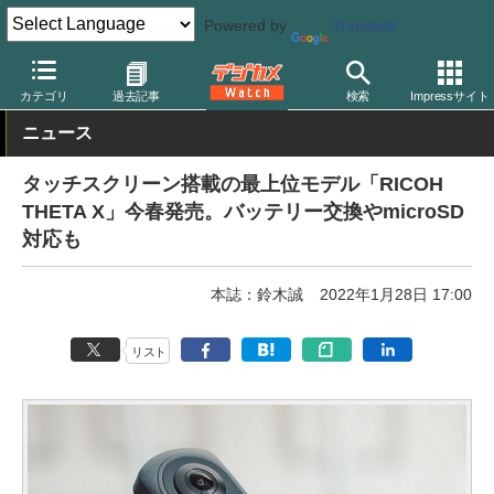
Powered by
Translate
デジカメ Watch
カメラ
レンズ一体型（コンパクト）カメラ
リ
カテゴリ
過去記事
検索
Impressサイト
ニュース
タッチスクリーン搭載の最上位モデル「RICOH
THETA X」今春発売。バッテリー交換やmicroSD
対応も
本誌：鈴木誠
2022年1月28日 17:00
リスト