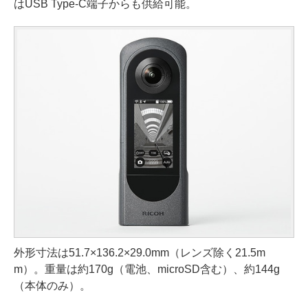
はUSB Type-C端子からも供給可能。
外形寸法は51.7×136.2×29.0mm（レンズ除く21.5m
m）。重量は約170g（電池、microSD含む）、約144g
（本体のみ）。