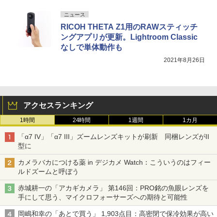
ニュース
RICOH THETA Z1用のRAWスティッチ
ングアプリが更新。Lightroom Classic
なしで単体動作も
2021年8月26日
アクセスランキング
1時間
24時間
1週間
1カ月
「α7 IV」「α7 III」ズームレンズキットが刷新 同梱レンズがII
型に
カメラバカにつける薬 in デジカメ Watch：こういうのはフィー
ルドズームと呼ぼう
赤城耕一の「アカギカメラ」 第146回：PRO銘の魚眼レンズを
手にして思う、マイクロフォーサーズへの期待と可能性
岡嶋和幸の「あとで買う」 1,903点目：高密閉で保冷効果が高い