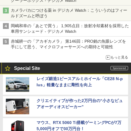
クーラーボックス - デジカメ Watch
カメラバカにつける薬 in デジカメ Watch：こういうのはフィー
ルドズームと呼ぼう
岡嶋和幸の「あとで買う」 1,905点目：放射冷却素材を採用した
車用サンシェード - デジカメ Watch
赤城耕一の「アカギカメラ」 第146回：PRO銘の魚眼レンズを
手にして思う、マイクロフォーサーズへの期待と可能性
もっと見る
Special Site
レイズ鍛造1ピースアルミホイール「CE28 N-p
lus」軽量なままに剛性を向上
クリエイティブが作った2万円台の“小さなピュ
アオーディオスピーカー”
マウス、RTX 5060 Ti搭載ゲーミングPCが7万
5,000円オフで30万円台！