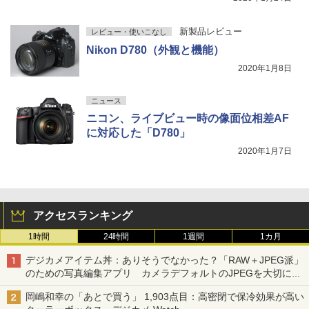
新製品レビュー
レビュー・使いこなし
Nikon D780（外観と機能）
2020年1月8日
ニュース
ニコン、ライブビュー時の像面位相差AF
に対応した「D780」
2020年1月7日
アクセスランキング
1時間
24時間
1週間
1カ月
デジカメアイテム丼：ありそうでなかった？「RAW＋JPEG派」
のための写真編集アプリ カメラデフォルトのJPEGを大切にす
る「Filmator」
岡嶋和幸の「あとで買う」 1,903点目：高密閉で保冷効果が高い