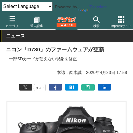
Powered by
Translate
デジカメ Watch
カメラ
一眼レフカメラ
ニコン
カテゴリ
過去記事
検索
Impressサイト
ニュース
ニコン「D780」のファームウェアが更新
一部SDカードが使えない現象を修正
本誌：鈴木誠
2020年4月23日 17:58
リスト