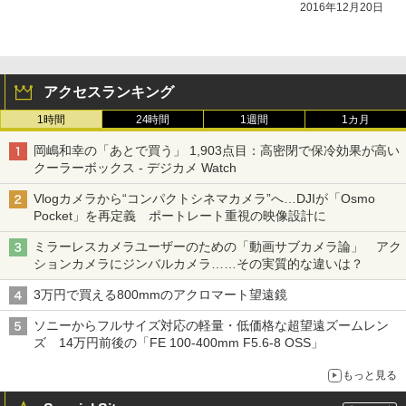
2016年12月20日
アクセスランキング
1時間
24時間
1週間
1カ月
岡嶋和幸の「あとで買う」 1,903点目：高密閉で保冷効果が高い
クーラーボックス - デジカメ Watch
Vlogカメラから“コンパクトシネマカメラ”へ…DJIが「Osmo
Pocket」を再定義 ポートレート重視の映像設計に
ミラーレスカメラユーザーのための「動画サブカメラ論」 アク
ションカメラにジンバルカメラ……その実質的な違いは？
3万円で買える800mmのアクロマート望遠鏡
ソニーからフルサイズ対応の軽量・低価格な超望遠ズームレン
ズ 14万円前後の「FE 100-400mm F5.6-8 OSS」
もっと見る