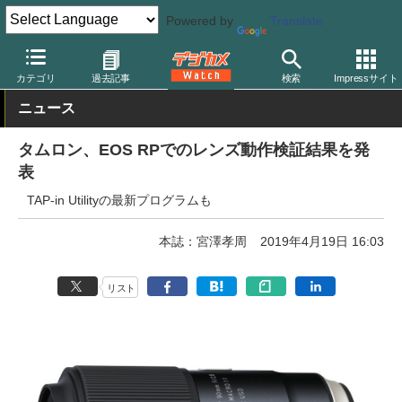
Powered by
Translate
デジカメ Watch
レンズ
交換レンズ
タムロン
カテゴリ
過去記事
検索
Impressサイト
ニュース
タムロン、EOS RPでのレンズ動作検証結果を発
表
TAP-in Utilityの最新プログラムも
本誌：宮澤孝周
2019年4月19日 16:03
リスト