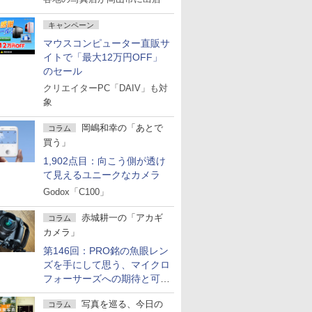
キャンペーン
マウスコンピューター直販サ
イトで「最大12万円OFF」
のセール
クリエイターPC「DAIV」も対
象
岡嶋和幸の「あとで
コラム
買う」
1,902点目：向こう側が透け
て見えるユニークなカメラ
Godox「C100」
赤城耕一の「アカギ
コラム
カメラ」
第146回：PRO銘の魚眼レン
ズを手にして思う、マイクロ
フォーサーズへの期待と可能
性
写真を巡る、今日の
コラム