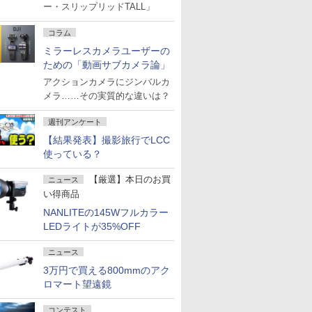
ー・スリップリッドTALL」
コラム
ミラーレスカメラユーザーの
ための「動画サブカメラ論」
アクションカメラにジンバルカ
メラ……その実質的な違いは？
週刊アンケート
【結果発表】撮影旅行でLCC
使っている？
【厳選】本日のお買
ニュース
い得商品
NANLITEの145Wフルカラー
LEDライトが35%OFF
ニュース
3万円で買える800mmのアク
ロマート望遠鏡
コンテスト