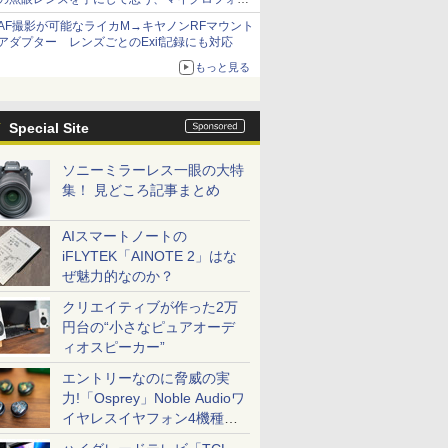
サーズへの期待と可能性
AF撮影が可能なライカM→キヤノンRFマウント
アダプター レンズごとのExif記録にも対応
もっと見る
Special Site
ソニーミラーレス一眼の大特
集！ 見どころ記事まとめ
AIスマートノートの
iFLYTEK「AINOTE 2」はな
ぜ魅力的なのか？
クリエイティブが作った2万
円台の“小さなピュアオーデ
ィオスピーカー”
エントリーなのに脅威の実
力!「Osprey」Noble Audioワ
イヤレスイヤフォン4機種を
一気に聴く