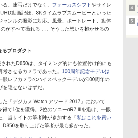
いる。連写だけでなく、
フォーカスシフト
やサイレ
 UHD動画記録、8Kタイムラプスムービーといった
ジャンルの撮影に対応。風景、ポートレート、動体
ものがすべて撮れる……そうした想いを抱かせるの
せるプロダクト
売されたD850は、タイミング的にも位置付け的にも
再考させるカメラであった。
100周年記念モデルは
一眼レフカメラのハイスペックモデルが100周年の
びを隠せないはずだ。
「デジカメ Watch アワード 2017」において
票を得て1位を獲得。2位のソニーαR7 IIIを退け、一眼
た、当サイトの筆者陣が参加する「
私はこれを買い
、D850を取り上げた筆者が最も多かった。