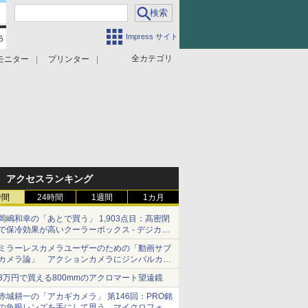
Impress サイト
全カテゴリ
モニター
プリンター
アクセスランキング
時間
24時間
1週間
1カ月
岡嶋和幸の「あとで買う」 1,903点目：高密閉
で保冷効果が高いクーラーボックス - デジカメ
Watch
ミラーレスカメラユーザーのための「動画サブ
カメラ論」 アクションカメラにジンバルカメ
ラ……その実質的な違いは？
3万円で買える800mmのアクロマート望遠鏡
赤城耕一の「アカギカメラ」 第146回：PRO銘
の魚眼レンズを手にして思う、マイクロフォー