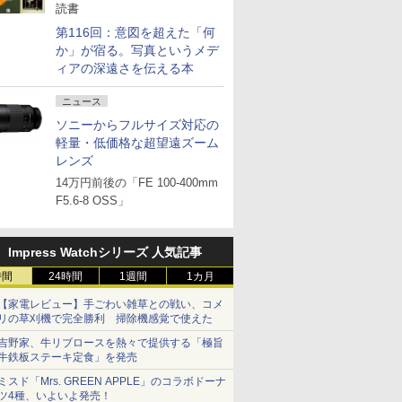
読書
第116回：意図を超えた「何
か」が宿る。写真というメデ
ィアの深遠さを伝える本
ニュース
ソニーからフルサイズ対応の
軽量・低価格な超望遠ズーム
レンズ
14万円前後の「FE 100-400mm
F5.6-8 OSS」
Impress Watchシリーズ 人気記事
時間
24時間
1週間
1カ月
【家電レビュー】手ごわい雑草との戦い、コメ
リの草刈機で完全勝利 掃除機感覚で使えた
吉野家、牛リブロースを熱々で提供する「極旨
牛鉄板ステーキ定食」を発売
ミスド「Mrs. GREEN APPLE」のコラボドーナ
ツ4種、いよいよ発売！