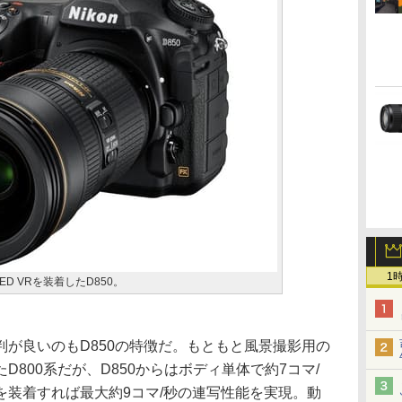
1
.8E ED VRを装着したD850。
が良いのもD850の特徴だ。もともと風景撮影用の
800系だが、D850からはボディ単体で約7コマ/
を装着すれば最大約9コマ/秒の連写性能を実現。動