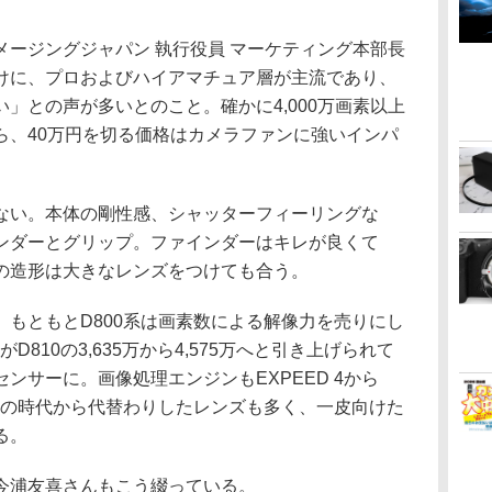
ージングジャパン 執行役員 マーケティング本部長
けに、プロおよびハイアマチュア層が主流であり、
」との声が多いとのこと。確かに4,000万画素以上
ら、40万円を切る価格はカメラファンに強いインパ
ない。本体の剛性感、シャッターフィーリングな
ンダーとグリップ。ファインダーはキレが良くて
の造形は大きなレンズをつけても合う。
もともとD800系は画素数による解像力を売りにし
D810の3,635万から4,575万へと引き上げられて
ンサーに。画像処理エンジンもEXPEED 4から
810の時代から代替わりしたレンズも多く、一皮向けた
る。
今浦友喜さんもこう綴っている。