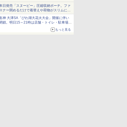
本日発売「スヌーピー」圧縮収納ポーチ。ファ
スナー閉めるだけで着替えや荷物がスリムにま
とまる
名神 大津SA「びわ湖大花火大会」開催に伴い
閉鎖。明日15～21時は店舗・トイレ・駐車場の
利用不可
もっと見る