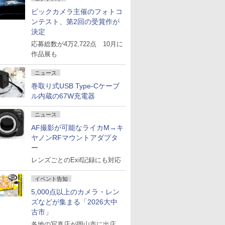
ビックカメラ主催のフォトコ
ンテスト、第2回の受賞作が
決定
応募総数が4万2,722点 10月に
作品展も
ニュース
巻取り式USB Type-Cケーブ
ル内蔵の67W充電器
ニュース
AF撮影が可能なライカM→キ
ヤノンRFマウントアダプタ
ー
レンズごとのExif記録にも対応
イベント告知
5,000点以上のカメラ・レン
ズなどが集まる「2026大中
古市」
各地の写真店が岡山市に出店