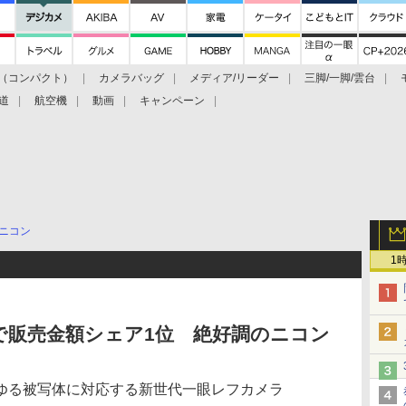
（コンパクト）
カメラバッグ
メディア/リーダー
三脚/一脚/雲台
道
航空機
動画
キャンペーン
ニコン
1
で販売金額シェア1位 絶好調のニコン
ゆる被写体に対応する新世代一眼レフカメラ