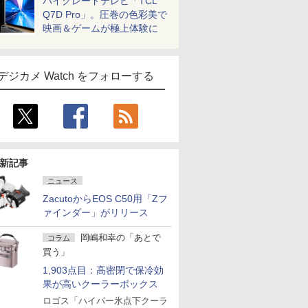
ハイグレードテレビ「TCL
Q7D Pro」。圧巻の色彩美で
映画＆ゲームが極上体験に
デジカメ Watch をフォローする
新記事
ニュース
ZacutoからEOS C50用「Zフ
ァインダー」がリリース
岡嶋和幸の「あとで
コラム
買う」
1,903点目：高密閉で保冷効
果が高いクーラーボックス
ロゴス「ハイパー氷点下クーラ