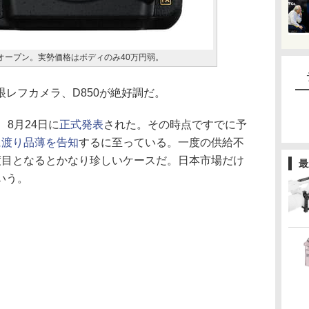
はオープン。実勢価格はボディのみ40万円弱。
レフカメラ、D850が絶好調だ。
、8月24日に
正式発表
された。その時点ですでに予
に渡り品薄を告知
するに至っている。一度の供給不
度目となるとかなり珍しいケースだ。日本市場だけ
最
いう。