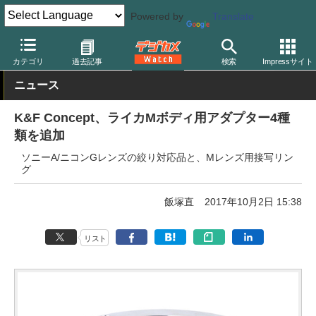
Powered by
Translate
デジカメ Watch
レンズ
マウントアダプター
その他
カテゴリ
過去記事
検索
Impressサイト
ニュース
K&F Concept、ライカMボディ用アダプター4種
類を追加
ソニーA/ニコンGレンズの絞り対応品と、Mレンズ用接写リン
グ
飯塚直
2017年10月2日 15:38
リスト