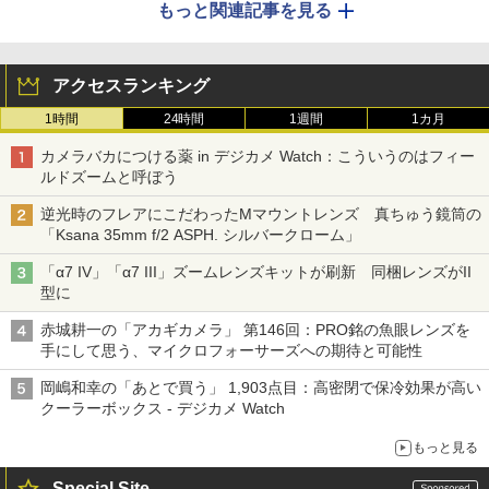
もっと関連記事を見る
アクセスランキング
1時間
24時間
1週間
1カ月
カメラバカにつける薬 in デジカメ Watch：こういうのはフィー
ルドズームと呼ぼう
逆光時のフレアにこだわったMマウントレンズ 真ちゅう鏡筒の
「Ksana 35mm f/2 ASPH. シルバークローム」
「α7 IV」「α7 III」ズームレンズキットが刷新 同梱レンズがII
型に
赤城耕一の「アカギカメラ」 第146回：PRO銘の魚眼レンズを
手にして思う、マイクロフォーサーズへの期待と可能性
岡嶋和幸の「あとで買う」 1,903点目：高密閉で保冷効果が高い
クーラーボックス - デジカメ Watch
もっと見る
Special Site