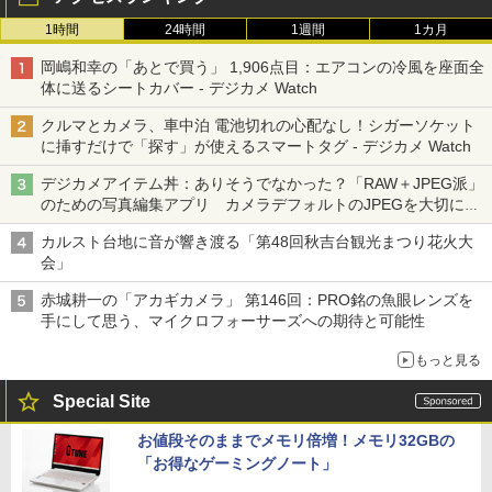
1時間
24時間
1週間
1カ月
岡嶋和幸の「あとで買う」 1,906点目：エアコンの冷風を座面全
体に送るシートカバー - デジカメ Watch
クルマとカメラ、車中泊 電池切れの心配なし！シガーソケット
に挿すだけで「探す」が使えるスマートタグ - デジカメ Watch
デジカメアイテム丼：ありそうでなかった？「RAW＋JPEG派」
のための写真編集アプリ カメラデフォルトのJPEGを大切にす
る「Filmator」
カルスト台地に音が響き渡る「第48回秋吉台観光まつり花火大
会」
赤城耕一の「アカギカメラ」 第146回：PRO銘の魚眼レンズを
手にして思う、マイクロフォーサーズへの期待と可能性
もっと見る
Special Site
お値段そのままでメモリ倍増！メモリ32GBの
「お得なゲーミングノート」