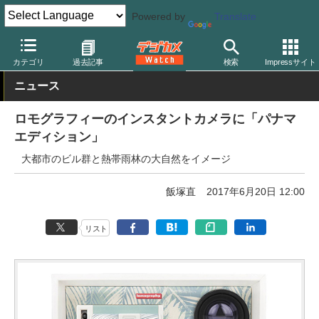
Powered by
Translate
デジカメ Watch
フィルム関連
フィルムカメラ
ロモグラフィー
カテゴリ
過去記事
検索
Impressサイト
ニュース
ロモグラフィーのインスタントカメラに「パナマ
エディション」
大都市のビル群と熱帯雨林の大自然をイメージ
飯塚直
2017年6月20日 12:00
リスト