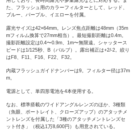
用しており、長時間露光や多重露光などに対応する。ま
た、フラッシュ用のカラーフィルターとして、レッド、
ブルー、パープル、イエローを付属。
露光サイズは42×64mm。レンズ焦点距離は48mm（35m
mフィルム換算で27mm相当）。最短撮影距離は0.4m。
撮影距離設定は0.4〜0.9m、1m〜無限遠。シャッタース
ピードは1/125秒、B（バルブ）。露出補正は+2/-2。絞り
はF8、F11、F16、F22、F32。
内蔵フラッシュガイドナンバーは9。フィルター径は37m
m。
電源として、単四形電池を4本使用する。
なお、標準搭載のワイドアングルレンズのほか、3種類
（魚眼、ポートレイト、クローズアップ）のアタッチメ
ントレンズを付属した「3種のアタッチメントレンズセ
ット付き」（税込1万8,600円）も用意されている。