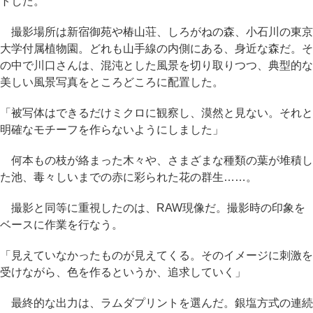
トした。
撮影場所は新宿御苑や椿山荘、しろがねの森、小石川の東京
大学付属植物園。どれも山手線の内側にある、身近な森だ。そ
の中で川口さんは、混沌とした風景を切り取りつつ、典型的な
美しい風景写真をところどころに配置した。
「被写体はできるだけミクロに観察し、漠然と見ない。それと
明確なモチーフを作らないようにしました」
何本もの枝が絡まった木々や、さまざまな種類の葉が堆積し
た池、毒々しいまでの赤に彩られた花の群生……。
撮影と同等に重視したのは、RAW現像だ。撮影時の印象を
ベースに作業を行なう。
「見えていなかったものが見えてくる。そのイメージに刺激を
受けながら、色を作るというか、追求していく」
最終的な出力は、ラムダプリントを選んだ。銀塩方式の連続