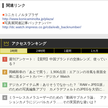
関連リンク
■
コニカミノルタプラザ
http://www.konicaminolta.jp/plaza/
■
写真展関連記事バックナンバー
http://dc.watch.impress.co.jp/cda/exib_backnumber/
アクセスランキング
1時間
24時間
1週間
1カ月
週刊アンケート：【質問】中国ブランドの交換レンズ、使ってい
る？
岡嶋和幸の「あとで買う」 1,906点目：エアコンの冷風を座面全
体に送るシートカバー - デジカメ Watch
デジカメアイテム丼：ありそうでなかった？「RAW＋JPEG派」
のための写真編集アプリ カメラデフォルトのJPEGを大切にす
る「Filmator」
ミラーレスカメラユーザーのための「動画サブカメラ論」 アク
ションカメラにジンバルカメラ……その実質的な違いは？