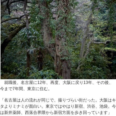
就職後、名古屋に12年、再度、大阪に戻り13年、その後、
今まで7年間、東京に住む。
「名古屋は人の流れが同じで、撮りづらい街だった。大阪はキ
タよりミナミが面白い。東京ではやはり新宿、渋谷、池袋。今
は新井薬師、西落合界隈から新宿方面を歩き回っています」