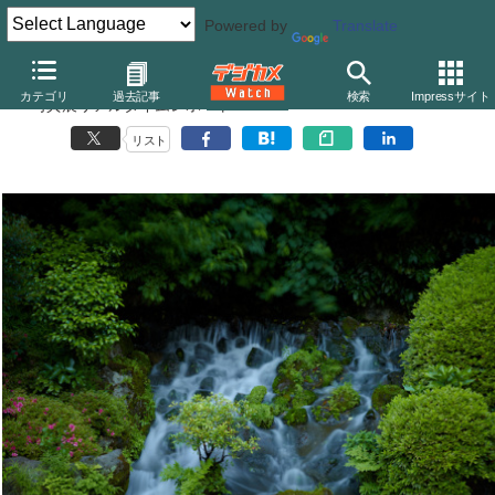
Powered by
Translate
川口和之写真展「PLATINUM FOREST」
カテゴリ
過去記事
検索
Impressサイト
――写真展リアルタイムレポート
リスト