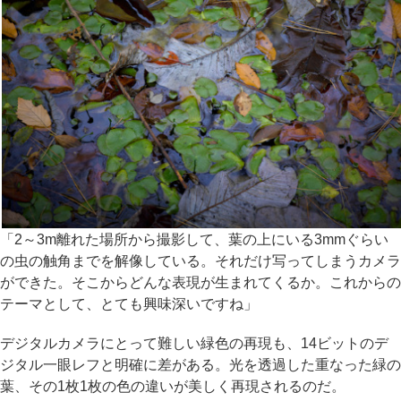
「2～3m離れた場所から撮影して、葉の上にいる3mmぐらい
の虫の触角までを解像している。それだけ写ってしまうカメラ
ができた。そこからどんな表現が生まれてくるか。これからの
テーマとして、とても興味深いですね」
デジタルカメラにとって難しい緑色の再現も、14ビットのデ
ジタル一眼レフと明確に差がある。光を透過した重なった緑の
葉、その1枚1枚の色の違いが美しく再現されるのだ。