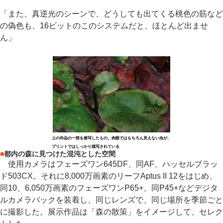
「また、真逆光のシーンで、どうしても出てくる桃色の筋など
の偽色も、16ビットのこのシステムだと、ほとんど出ませ
ん」
上の作品の一部を接写したもの。肉眼ではもちろん見えない虫が、
プリントではしっかり描写されている
■
都内の森に見つけた混沌とした空間
使用カメラはフェーズワン645DF、同AF、ハッセルブラッ
ド503CX。それに8,000万画素のリーフAptus II 12をはじめ、
同10、6,050万画素のフェーズワンP65+、同P45+などデジタ
ルカメラバックを装着し、同じレンズで、同じ場所を季節ごと
に撮影した。展示作品は「森の散策」をイメージして、セレク