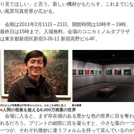
り見てほしい」と言う。新しい機材がもたらす、これまでにな
い風景写真世界が広がる。
会期は2011年2月11日～21日。開館時間は10時半～19時、
最終日は15時まで。入場無料。会場のコニカミノルタプラザ
は東京都新宿区新宿3-26-11 新宿高野ビル4F。
川口さんの写真歴は中学1年からだから、かれこれ40年に及ぶ
展示風景
■
人間の視覚を超える8,000万画素の世界
会場に入ると、まず存在感のある豊かな色の世界に目を奪わ
れるだろう。プリントの細部に目を凝らすと、小さな葉の一つ
一つが、それぞれ微妙に違うフォルムを持って並んでいるのが