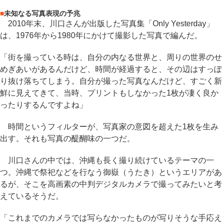
■
未知なる写真表現の予兆
2010年末、川口さんが出版した写真集「Only Yesterday」
は、1976年から1980年にかけて撮影した写真で編んだ。
「街を撮っている時は、自分の内なる世界と、周りの世界のせ
めぎあいがあるんだけど、時間が経過すると、その辺はすっぽ
り抜け落ちてしまう。自分が撮った写真なんだけど、すごく新
鮮に見えてきて、当時、プリントもしなかった1枚が凄く良か
ったりするんですよね」
時間というフィルターが、写真家の意図を超えた1枚を生み
出す。それも写真の醍醐味の一つだ。
川口さんの中では、沖縄も長く撮り続けているテーマの一
つ。沖縄で祭祀などを行なう御嶽（うたき）というエリアがあ
るが、そこを高画素の中判デジタルカメラで撮ってみたいと考
えているそうだ。
「これまでのカメラでは写らなかったものが写りそうな手応え