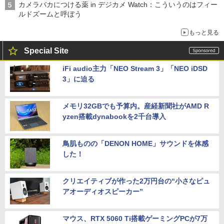
カメラバカにつける薬 in デジカメ Watch：こういうのはフィー
ルドズームと呼ぼう
もっと見る
Special Site
iFi audio主力「NEO Stream 3」「NEO iDSD
3」に迫る
メモリ32GBでも予算内。産経新聞社がAMD R
yzen搭載dynabookを2千台導入
鳥肌ものの「DENON HOME」サウンドを体感
した！
クリエイティブが作った2万円台の“小さなピュ
アオーディオスピーカー”
マウス、RTX 5060 Ti搭載ゲーミングPCが7万