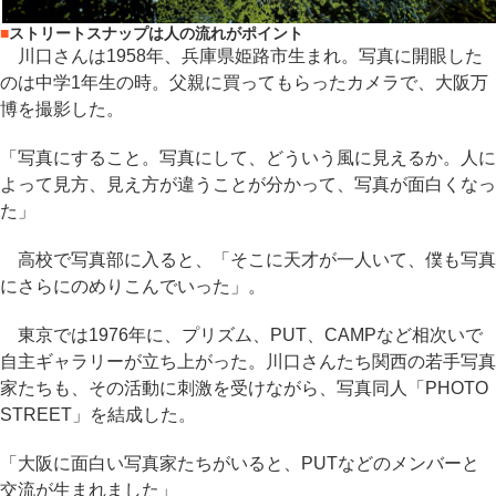
■
ストリートスナップは人の流れがポイント
川口さんは1958年、兵庫県姫路市生まれ。写真に開眼した
のは中学1年生の時。父親に買ってもらったカメラで、大阪万
博を撮影した。
「写真にすること。写真にして、どういう風に見えるか。人に
よって見方、見え方が違うことが分かって、写真が面白くなっ
た」
高校で写真部に入ると、「そこに天才が一人いて、僕も写真
にさらにのめりこんでいった」。
東京では1976年に、プリズム、PUT、CAMPなど相次いで
自主ギャラリーが立ち上がった。川口さんたち関西の若手写真
家たちも、その活動に刺激を受けながら、写真同人「PHOTO
STREET」を結成した。
「大阪に面白い写真家たちがいると、PUTなどのメンバーと
交流が生まれました」