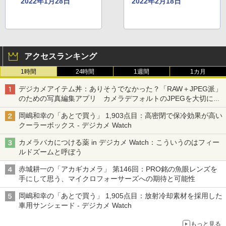
2022年1月28日
2022年2月18日
アクセスランキング
1時間
24時間
1週間
1カ月
デジカメアイテム丼：ありそうでなかった？「RAW＋JPEG派」
のための写真編集アプリ カメラデフォルトのJPEGを大切にす
る「Filmator」
岡嶋和幸の「あとで買う」 1,903点目：高密閉で保冷効果が高い
クーラーボックス - デジカメ Watch
カメラバカにつける薬 in デジカメ Watch：こういうのはフィー
ルドズームと呼ぼう
赤城耕一の「アカギカメラ」 第146回：PRO銘の魚眼レンズを
手にして思う、マイクロフォーサーズへの期待と可能性
岡嶋和幸の「あとで買う」 1,905点目：放射冷却素材を採用した
車用サンシェード - デジカメ Watch
もっと見る