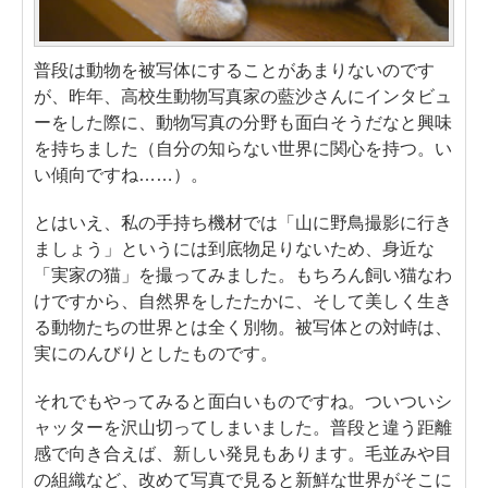
普段は動物を被写体にすることがあまりないのです
が、昨年、高校生動物写真家の藍沙さんにインタビュ
ーをした際に、動物写真の分野も面白そうだなと興味
を持ちました（自分の知らない世界に関心を持つ。い
い傾向ですね……）。
とはいえ、私の手持ち機材では「山に野鳥撮影に行き
ましょう」というには到底物足りないため、身近な
「実家の猫」を撮ってみました。もちろん飼い猫なわ
けですから、自然界をしたたかに、そして美しく生き
る動物たちの世界とは全く別物。被写体との対峙は、
実にのんびりとしたものです。
それでもやってみると面白いものですね。ついついシ
ャッターを沢山切ってしまいました。普段と違う距離
感で向き合えば、新しい発見もあります。毛並みや目
の組織など、改めて写真で見ると新鮮な世界がそこに