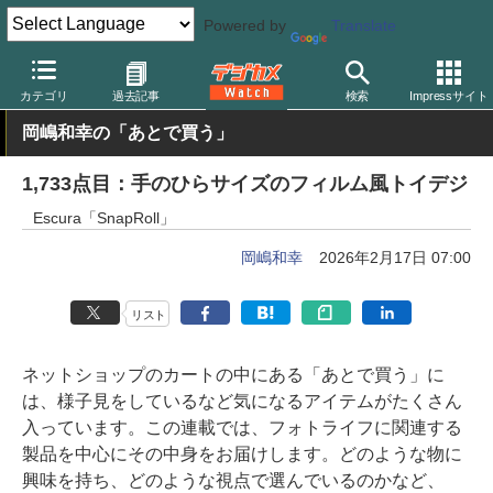
Powered by
Translate
デジカメ Watch
フィルム関連
フィルム/印画紙/現像用品
カテゴリ
過去記事
検索
Impressサイト
岡嶋和幸の「あとで買う」
1,733点目：手のひらサイズのフィルム風トイデジ
Escura「SnapRoll」
岡嶋和幸
2026年2月17日 07:00
リスト
ネットショップのカートの中にある「あとで買う」に
は、様子見をしているなど気になるアイテムがたくさん
入っています。この連載では、フォトライフに関連する
製品を中心にその中身をお届けします。どのような物に
興味を持ち、どのような視点で選んでいるのかなど、