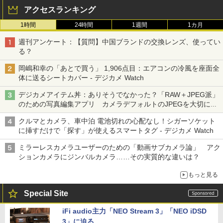
アクセスランキング
1時間
24時間
1週間
1カ月
週刊アンケート：【質問】中国ブランドの交換レンズ、使ってい
る？
岡嶋和幸の「あとで買う」 1,906点目：エアコンの冷風を座面全
体に送るシートカバー - デジカメ Watch
デジカメアイテム丼：ありそうでなかった？「RAW＋JPEG派」
のための写真編集アプリ カメラデフォルトのJPEGを大切にす
る「Filmator」
クルマとカメラ、車中泊 電池切れの心配なし！シガーソケット
に挿すだけで「探す」が使えるスマートタグ - デジカメ Watch
ミラーレスカメラユーザーのための「動画サブカメラ論」 アク
ションカメラにジンバルカメラ……その実質的な違いは？
もっと見る
Special Site
iFi audio主力「NEO Stream 3」「NEO iDSD
3」に迫る