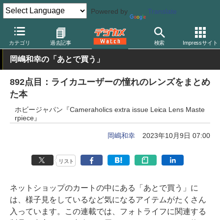
Powered by
Translate
デジカメ Watch
レンズ
交換レンズ
ライカ
カテゴリ
過去記事
検索
Impressサイト
岡嶋和幸の「あとで買う」
892点目：ライカユーザーの憧れのレンズをまとめ
た本
ホビージャパン『Cameraholics extra issue Leica Lens Maste
rpiece』
岡嶋和幸
2023年10月9日 07:00
リスト
ネットショップのカートの中にある「あとで買う」に
は、様子見をしているなど気になるアイテムがたくさん
入っています。この連載では、フォトライフに関連する