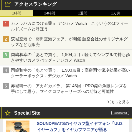
アクセスランキング
1時間
24時間
1週間
1カ月
カメラバカにつける薬 in デジカメ Watch：こういうのはフィー
ルドズームと呼ぼう
茨城空港で「羽田空港フェア」が開催 航空会社のオリジナルグ
ッズなども販売
岡嶋和幸の「あとで買う」 1,904点目：軽くてシンプルで持ち歩
きやすいカメラバッグ - デジカメ Watch
岡嶋和幸の「あとで買う」 1,903点目：高密閉で保冷効果が高い
クーラーボックス - デジカメ Watch
赤城耕一の「アカギカメラ」 第146回：PRO銘の魚眼レンズを
手にして思う、マイクロフォーサーズへの期待と可能性
もっと見る
Special Site
SOUNDPEATSのイヤカフ型イヤフォン「UU2
イヤーカフ」をイヤカフマニアが語る