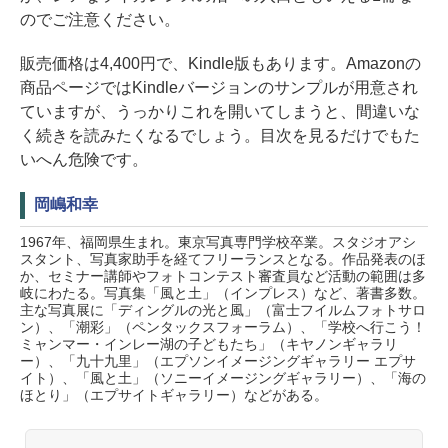
のでご注意ください。
販売価格は4,400円で、Kindle版もあります。Amazonの
商品ページではKindleバージョンのサンプルが用意され
ていますが、うっかりこれを開いてしまうと、間違いな
く続きを読みたくなるでしょう。目次を見るだけでもた
いへん危険です。
岡嶋和幸
1967年、福岡県生まれ。東京写真専門学校卒業。スタジオアシ
スタント、写真家助手を経てフリーランスとなる。作品発表のほ
か、セミナー講師やフォトコンテスト審査員など活動の範囲は多
岐にわたる。写真集「風と土」（インプレス）など、著書多数。
主な写真展に「ディングルの光と風」（富士フイルムフォトサロ
ン）、「潮彩」（ペンタックスフォーラム）、「学校へ行こう！
ミャンマー・インレー湖の子どもたち」（キヤノンギャラリ
ー）、「九十九里」（エプソンイメージングギャラリー エプサ
イト）、「風と土」（ソニーイメージングギャラリー）、「海の
ほとり」（エプサイトギャラリー）などがある。